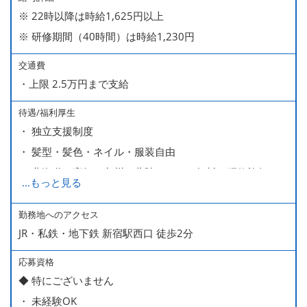
※ 22時以降は時給1,625円以上
※ 研修期間（40時間）は時給1,230円
交通費
・上限 2.5万円まで支給
待遇/福利厚生
・ 独立支援制度
・ 髪型・髪色・ネイル・服装自由
・ 北海道や高知、九州、北陸などへの無料の研修旅行あり
...
もっと見る
ます
・ 無料の美味しい まかない食 あり
勤務地へのアクセス
JR・私鉄・地下鉄 新宿駅西口 徒歩2分
応募資格
◆ 特にございません
・ 未経験OK