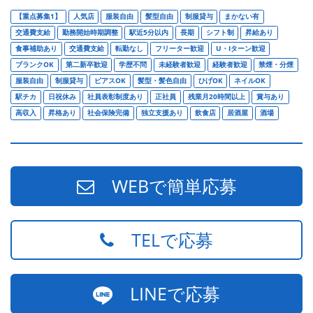
【重点募集1】
人気店
服装自由
髪型自由
制服貸与
まかない有
交通費支給
勤務開始時期調整
駅近5分以内
長期
シフト制
昇給あり
食事補助あり
交通費支給
転勤なし
フリーター歓迎
U・Iターン歓迎
ブランクOK
第二新卒歓迎
学歴不問
未経験者歓迎
経験者歓迎
禁煙・分煙
服装自由
制服貸与
ピアスOK
髪型・髪色自由
ひげOK
ネイルOK
駅チカ
日祝休み
社員表彰制度あり
正社員
残業月20時間以上
賞与あり
高収入
昇格あり
社会保険完備
独立支援あり
飲食店
居酒屋
酒場
WEBで簡単応募
TELで応募
LINEで応募