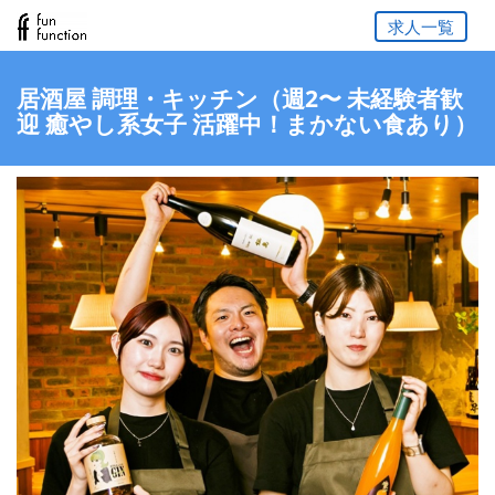
求人一覧
居酒屋 調理・キッチン（週2〜 未経験者歓
迎 癒やし系女子 活躍中！まかない食あり）