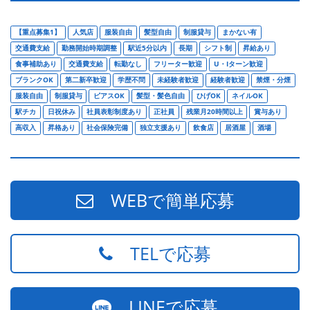
【重点募集1】
人気店
服装自由
髪型自由
制服貸与
まかない有
交通費支給
勤務開始時期調整
駅近5分以内
長期
シフト制
昇給あり
食事補助あり
交通費支給
転勤なし
フリーター歓迎
U・Iターン歓迎
ブランクOK
第二新卒歓迎
学歴不問
未経験者歓迎
経験者歓迎
禁煙・分煙
服装自由
制服貸与
ピアスOK
髪型・髪色自由
ひげOK
ネイルOK
駅チカ
日祝休み
社員表彰制度あり
正社員
残業月20時間以上
賞与あり
高収入
昇格あり
社会保険完備
独立支援あり
飲食店
居酒屋
酒場
WEBで簡単応募
TELで応募
LINEで応募