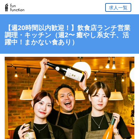
求人一覧
【週20時間以内歓迎！】飲食店ランチ営業
調理・キッチン（週2〜 癒やし系女子、活
躍中！まかない食あり）