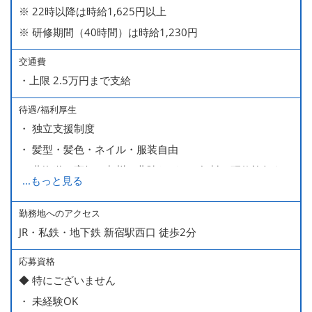
※ 22時以降は時給1,625円以上
※ 研修期間（40時間）は時給1,230円
交通費
・上限 2.5万円まで支給
待遇/福利厚生
・ 独立支援制度
・ 髪型・髪色・ネイル・服装自由
・ 北海道や高知、九州、北陸などへの無料の研修旅行あり
...
もっと見る
ます
・ 無料の美味しい まかない食 あり
勤務地へのアクセス
JR・私鉄・地下鉄 新宿駅西口 徒歩2分
応募資格
◆ 特にございません
・ 未経験OK