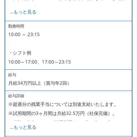
みなどもございます）
...
もっと見る
■GW・お盆（暦通り）
■有給休暇
勤務時間
10:00 ～ 23:15
■慶弔休暇
■産休・育休（男性育休取得4名・女性産休2名・育休復帰
・シフト例
率100％ ＊2023～2025年実績）
10:00～17:00、17:00～23:15
給与
月給34万円以上（賞与年2回）
給与詳細
※超過分の残業手当については別途支給いたします。
※試用期間の3ヶ月間は月給32.5万円（社保完備）。
経験・能力により、試用期間が1ヶ月で終わる方もいま
...
もっと見る
す。