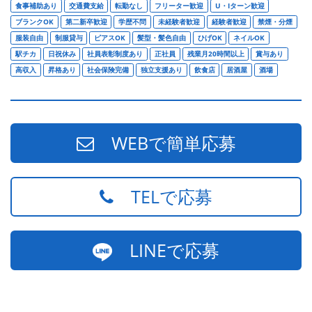
食事補助あり
交通費支給
転勤なし
フリーター歓迎
U・Iターン歓迎
ブランクOK
第二新卒歓迎
学歴不問
未経験者歓迎
経験者歓迎
禁煙・分煙
服装自由
制服貸与
ピアスOK
髪型・髪色自由
ひげOK
ネイルOK
駅チカ
日祝休み
社員表彰制度あり
正社員
残業月20時間以上
賞与あり
高収入
昇格あり
社会保険完備
独立支援あり
飲食店
居酒屋
酒場
WEBで簡単応募
TELで応募
LINEで応募