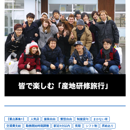
【重点募集1】
人気店
服装自由
髪型自由
制服貸与
まかない有
交通費支給
勤務開始時期調整
駅近5分以内
長期
シフト制
昇給あり