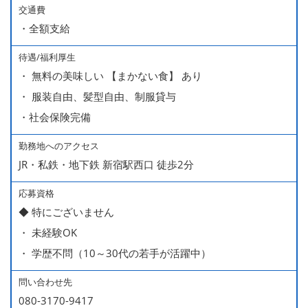
※上記月給には、一律支給のみなし残業手当（月65時間
交通費
・全額支給
分・10万円）を含んでいます。
待遇/福利厚生
■ 昇給（随時）
・ 無料の美味しい 【まかない食】 あり
■ 賞与 年２回（夏・秋）約１ヶ月分
・ 服装自由、髪型自由、制服貸与
■ インセンティブ制度（月額約4万円～20万円）
・社会保険完備
＊店長・料理長候補・統括店長・統括料理長候補の場合
勤務地へのアクセス
JR・私鉄・地下鉄 新宿駅西口 徒歩2分
＜給与モデル＞
450万円／社員（20代・入社1年目・入籍予定のパートナ
応募資格
◆ 特にございません
ー持ち）
・ 未経験OK
490万円／店長代理（20代・入社2年目・入社後に結婚。
・ 学歴不問（10～30代の若手が活躍中）
ラブラブな新婚さん）
540万円／店長（20代・入社3年目・ 育休取得して、更に
問い合わせ先
やる気MAXの2児のお父さん）
080-3170-9417