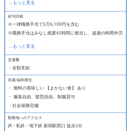
...
もっと見る
285,000～340,000【大卒】
給与詳細
※一律職務手当て6万6,100円を含む
※ 入社半年経過した後は、[月10日休みの月給34万円] の
※職務手当はみなし残業45時間に相当し、超過の時間外労
働き方も選ぶことができます。
働は追加支給
詳細はご面談時にご案内いたします。
...
もっと見る
■昇給（随時）
交通費
・全額支給
■賞与年2回（夏・冬）
■売上インセンティブ
待遇/福利厚生
■役職手当
・ 無料の美味しい 【まかない食】 あり
・ 服装自由、髪型自由、制服貸与
・社会保険完備
勤務地へのアクセス
JR・私鉄・地下鉄 新宿駅西口 徒歩2分