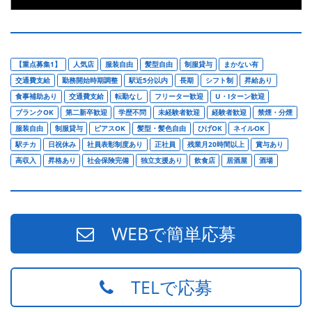
【重点募集1】
人気店
服装自由
髪型自由
制服貸与
まかない有
交通費支給
勤務開始時期調整
駅近5分以内
長期
シフト制
昇給あり
食事補助あり
交通費支給
転勤なし
フリーター歓迎
U・Iターン歓迎
ブランクOK
第二新卒歓迎
学歴不問
未経験者歓迎
経験者歓迎
禁煙・分煙
服装自由
制服貸与
ピアスOK
髪型・髪色自由
ひげOK
ネイルOK
駅チカ
日祝休み
社員表彰制度あり
正社員
残業月20時間以上
賞与あり
高収入
昇格あり
社会保険完備
独立支援あり
飲食店
居酒屋
酒場
WEBで簡単応募
TELで応募