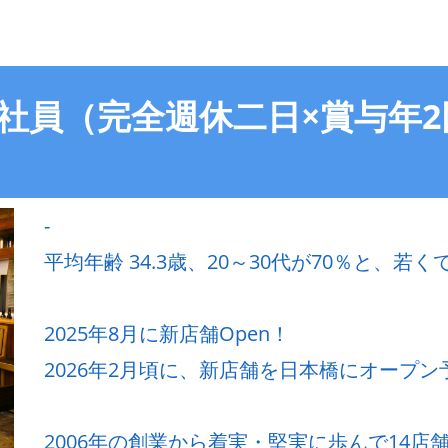
店 正社員（完全週休二日×賞与
-
平均年齢 34.3歳、20～30代が70％と、
2025年8月に新店舗Open！
2026年2月頃に、新店舗を日本橋にオープン
2006年の創業から着実・堅実に歩んで14店