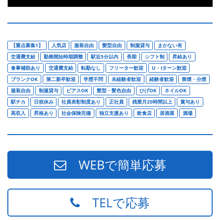
【重点募集1】
人気店
服装自由
髪型自由
制服貸与
まかない有
交通費支給
勤務開始時期調整
駅近5分以内
長期
シフト制
昇給あり
食事補助あり
交通費支給
転勤なし
フリーター歓迎
U・Iターン歓迎
ブランクOK
第二新卒歓迎
学歴不問
未経験者歓迎
経験者歓迎
禁煙・分煙
服装自由
制服貸与
ピアスOK
髪型・髪色自由
ひげOK
ネイルOK
駅チカ
日祝休み
社員表彰制度あり
正社員
残業月20時間以上
賞与あり
高収入
昇格あり
社会保険完備
独立支援あり
飲食店
居酒屋
酒場
WEBで簡単応募
TELで応募