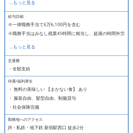
...
もっと見る
285,000～340,000【大卒】
給与詳細
※一律職務手当て6万6,100円を含む
※ 入社半年経過した後は、[月10日休みの月給34万円] の
※職務手当はみなし残業45時間に相当し、超過の時間外労
働き方も選ぶことができます。
働は追加支給
詳細はご面談時にご案内いたします。
...
もっと見る
■昇給（随時）
交通費
・全額支給
■賞与年2回（夏・冬）
■売上インセンティブ
待遇/福利厚生
■役職手当
・ 無料の美味しい 【まかない食】 あり
・ 服装自由、髪型自由、制服貸与
・社会保険完備
勤務地へのアクセス
JR・私鉄・地下鉄 新宿駅西口 徒歩2分