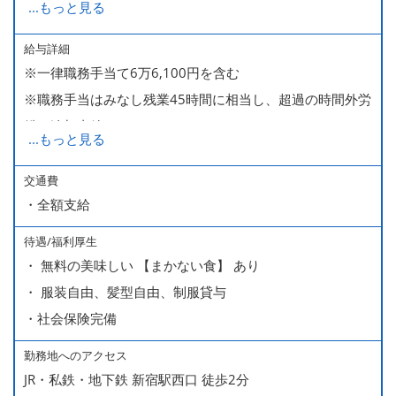
...
もっと見る
285,000～340,000【大卒】
給与詳細
※一律職務手当て6万6,100円を含む
※ 入社半年経過した後は、[月10日休みの月給34万円] の
※職務手当はみなし残業45時間に相当し、超過の時間外労
働き方も選ぶことができます。
働は追加支給
詳細はご面談時にご案内いたします。
...
もっと見る
■昇給（随時）
交通費
・全額支給
■賞与年2回（夏・冬）
■売上インセンティブ
待遇/福利厚生
■役職手当
・ 無料の美味しい 【まかない食】 あり
・ 服装自由、髪型自由、制服貸与
・社会保険完備
勤務地へのアクセス
JR・私鉄・地下鉄 新宿駅西口 徒歩2分