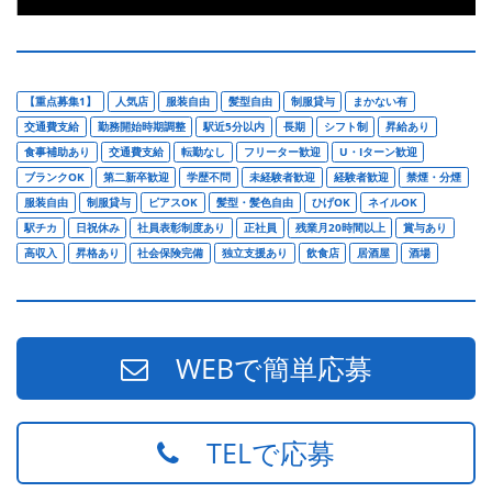
【重点募集1】
人気店
服装自由
髪型自由
制服貸与
まかない有
交通費支給
勤務開始時期調整
駅近5分以内
長期
シフト制
昇給あり
食事補助あり
交通費支給
転勤なし
フリーター歓迎
U・Iターン歓迎
ブランクOK
第二新卒歓迎
学歴不問
未経験者歓迎
経験者歓迎
禁煙・分煙
服装自由
制服貸与
ピアスOK
髪型・髪色自由
ひげOK
ネイルOK
駅チカ
日祝休み
社員表彰制度あり
正社員
残業月20時間以上
賞与あり
高収入
昇格あり
社会保険完備
独立支援あり
飲食店
居酒屋
酒場
WEBで簡単応募
TELで応募