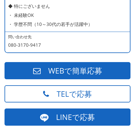
◆ 特にございません
ー持ち）
・ 未経験OK
490万円／店長代理（20代・入社2年目・入社後に結婚。
・ 学歴不問（10～30代の若手が活躍中）
ラブラブな新婚さん）
540万円／店長（20代・入社3年目・ 育休取得して、更に
問い合わせ先
やる気MAXの2児のお父さん）
080-3170-9417
670万円／統括店長（30代・入社7年目・中学生の長男筆
頭に3人の子供を持つ一家の大黒柱）
WEBで簡単応募
TELで応募
LINEで応募