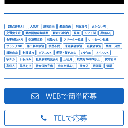
【重点募集1】
人気店
服装自由
髪型自由
制服貸与
まかない有
交通費支給
勤務開始時期調整
駅近5分以内
長期
シフト制
昇給あり
食事補助あり
交通費支給
転勤なし
フリーター歓迎
U・Iターン歓迎
ブランクOK
第二新卒歓迎
学歴不問
未経験者歓迎
経験者歓迎
禁煙・分煙
服装自由
制服貸与
ピアスOK
髪型・髪色自由
ひげOK
ネイルOK
駅チカ
日祝休み
社員表彰制度あり
正社員
残業月20時間以上
賞与あり
高収入
昇格あり
社会保険完備
独立支援あり
飲食店
居酒屋
酒場
WEBで簡単応募
TELで応募