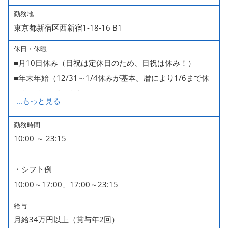
勤務地
東京都新宿区西新宿1-18-16 B1
休日・休暇
■月10日休み（日祝は定休日のため、日祝は休み！）
■年末年始（12/31～1/4休みが基本。暦により1/6まで休
みなどもございます）
...
もっと見る
■GW・お盆（暦通り）
■有給休暇
勤務時間
10:00 ～ 23:15
■慶弔休暇
■産休・育休（男性育休取得4名・女性産休2名・育休復帰
・シフト例
率100％ ＊2023～2025年実績）
10:00～17:00、17:00～23:15
給与
月給34万円以上（賞与年2回）