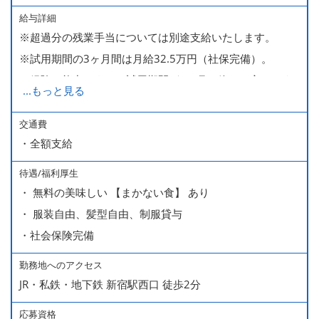
給与詳細
※超過分の残業手当については別途支給いたします。
※試用期間の3ヶ月間は月給32.5万円（社保完備）。
経験・能力により、試用期間が1ヶ月で終わる方もいま
...
もっと見る
す。
※上記月給には、一律支給のみなし残業手当（月65時間
交通費
・全額支給
分・10万円）を含んでいます。
待遇/福利厚生
■ 昇給（随時）
・ 無料の美味しい 【まかない食】 あり
■ 賞与 年２回（夏・秋）約１ヶ月分
・ 服装自由、髪型自由、制服貸与
■ インセンティブ制度（月額約4万円～20万円）
・社会保険完備
＊店長・料理長候補・統括店長・統括料理長候補の場合
勤務地へのアクセス
JR・私鉄・地下鉄 新宿駅西口 徒歩2分
＜給与モデル＞
450万円／社員（20代・入社1年目・入籍予定のパートナ
応募資格