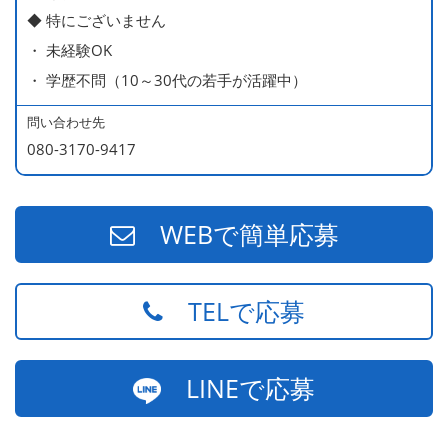
◆ 特にございません
ー持ち）
・ 未経験OK
490万円／店長代理（20代・入社2年目・入社後に結婚。
・ 学歴不問（10～30代の若手が活躍中）
ラブラブな新婚さん）
540万円／店長（20代・入社3年目・ 育休取得して、更に
問い合わせ先
やる気MAXの2児のお父さん）
080-3170-9417
670万円／統括店長（30代・入社7年目・中学生の長男筆
頭に3人の子供を持つ一家の大黒柱）
WEBで簡単応募
TELで応募
LINEで応募