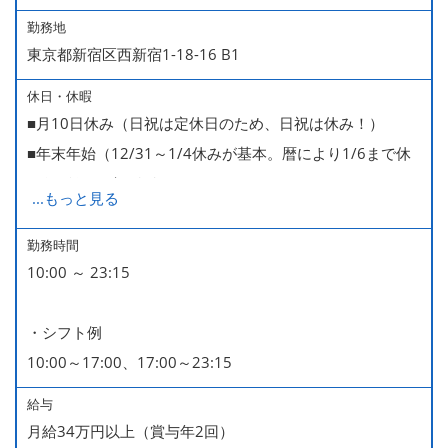
勤務地
東京都新宿区西新宿1-18-16 B1
休日・休暇
■月10日休み（日祝は定休日のため、日祝は休み！）
■年末年始（12/31～1/4休みが基本。暦により1/6まで休
みなどもございます）
...
もっと見る
■GW・お盆（暦通り）
■有給休暇
勤務時間
10:00 ～ 23:15
■慶弔休暇
■産休・育休（男性育休取得4名・女性産休2名・育休復帰
・シフト例
率100％ ＊2023～2025年実績）
10:00～17:00、17:00～23:15
給与
月給34万円以上（賞与年2回）