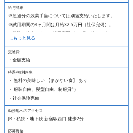
給与詳細
※超過分の残業手当については別途支給いたします。
※試用期間の3ヶ月間は月給32.5万円（社保完備）。
経験・能力により、試用期間が1ヶ月で終わる方もいま
...
もっと見る
す。
※上記月給には、一律支給のみなし残業手当（月65時間
交通費
・全額支給
分・10万円）を含んでいます。
待遇/福利厚生
■ 昇給（随時）
・ 無料の美味しい 【まかない食】 あり
■ 賞与 年２回（夏・秋）約１ヶ月分
・ 服装自由、髪型自由、制服貸与
■ インセンティブ制度（月額約4万円～20万円）
・社会保険完備
＊店長・料理長候補・統括店長・統括料理長候補の場合
勤務地へのアクセス
JR・私鉄・地下鉄 新宿駅西口 徒歩2分
＜給与モデル＞
450万円／社員（20代・入社1年目・入籍予定のパートナ
応募資格