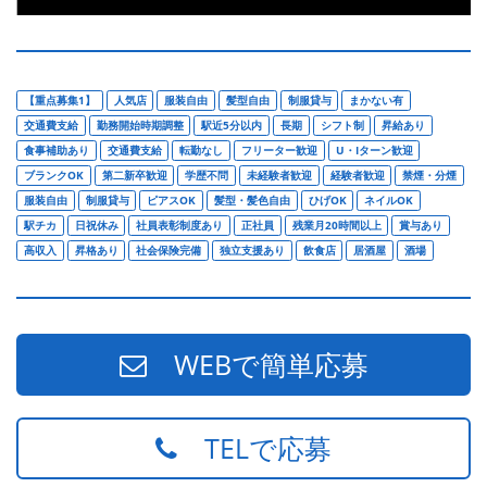
【重点募集1】
人気店
服装自由
髪型自由
制服貸与
まかない有
交通費支給
勤務開始時期調整
駅近5分以内
長期
シフト制
昇給あり
食事補助あり
交通費支給
転勤なし
フリーター歓迎
U・Iターン歓迎
ブランクOK
第二新卒歓迎
学歴不問
未経験者歓迎
経験者歓迎
禁煙・分煙
服装自由
制服貸与
ピアスOK
髪型・髪色自由
ひげOK
ネイルOK
駅チカ
日祝休み
社員表彰制度あり
正社員
残業月20時間以上
賞与あり
高収入
昇格あり
社会保険完備
独立支援あり
飲食店
居酒屋
酒場
WEBで簡単応募
TELで応募