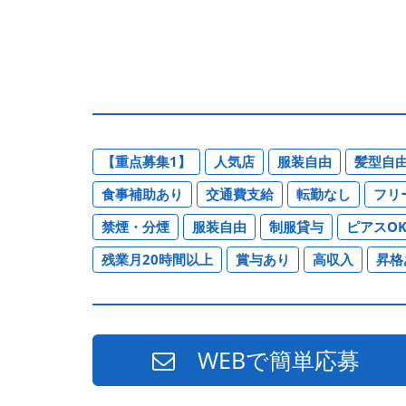
【重点募集1】
人気店
服装自由
髪型自
食事補助あり
交通費支給
転勤なし
フリ
禁煙・分煙
服装自由
制服貸与
ピアスO
残業月20時間以上
賞与あり
高収入
昇格
WEBで簡単応募