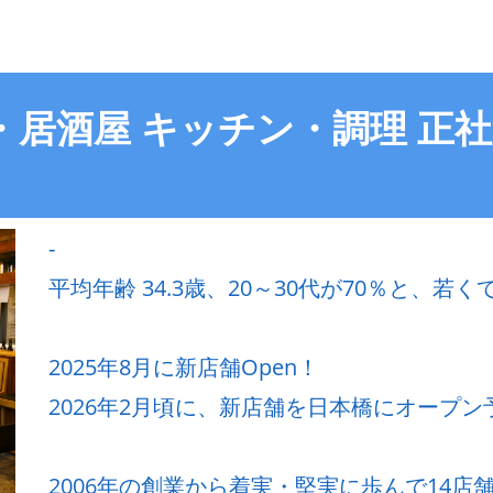
・居酒屋 キッチン・調理 正
-
平均年齢 34.3歳、20～30代が70％と、
2025年8月に新店舗Open！
2026年2月頃に、新店舗を日本橋にオープン
2006年の創業から着実・堅実に歩んで14店