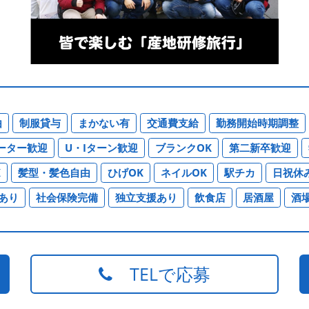
由
制服貸与
まかない有
交通費支給
勤務開始時期調整
ーター歓迎
U・Iターン歓迎
ブランクOK
第二新卒歓迎
K
髪型・髪色自由
ひげOK
ネイルOK
駅チカ
日祝休
あり
社会保険完備
独立支援あり
飲食店
居酒屋
酒
TELで応募