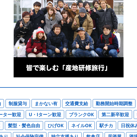
由
制服貸与
まかない有
交通費支給
勤務開始時期調整
ーター歓迎
U・Iターン歓迎
ブランクOK
第二新卒歓迎
K
髪型・髪色自由
ひげOK
ネイルOK
駅チカ
日祝休
あり
社会保険完備
独立支援あり
飲食店
居酒屋
酒