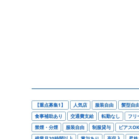
【重点募集1】
人気店
服装自由
髪型自
食事補助あり
交通費支給
転勤なし
フリ
禁煙・分煙
服装自由
制服貸与
ピアスO
残業月20時間以上
賞与あり
高収入
昇格