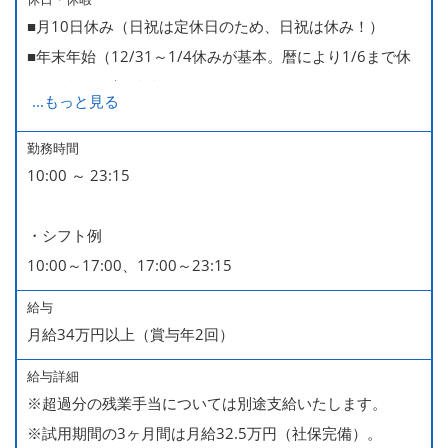
■月10日休み（日祝は定休日のため、日祝は休み！）
■年末年始（12/31～1/4休みが基本。暦により1/6まで休
みなどもございます）
...
もっと見る
■GW・お盆（暦通り）
■有給休暇
勤務時間
10:00 ～ 23:15
■慶弔休暇
■産休・育休（男性育休取得4名・女性産休2名・育休復帰
・シフト例
率100％ ＊2023～2025年実績）
10:00～17:00、17:00～23:15
給与
月給34万円以上（賞与年2回）
給与詳細
※超過分の残業手当については別途支給いたします。
※試用期間の3ヶ月間は月給32.5万円（社保完備）。