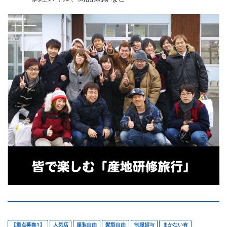
【重点募集1】
人気店
服装自由
髪型自由
制服貸与
まかない有