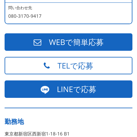
540万円／店長（20代・入社3年目・ 育休取得して、更に
問い合わせ先
やる気MAXの2児のお父さん）
080-3170-9417
670万円／統括店長（30代・入社7年目・中学生の長男筆
頭に3人の子供を持つ一家の大黒柱）
WEBで簡単応募
TELで応募
LINEで応募
勤務地
東京都新宿区西新宿1-18-16 B1