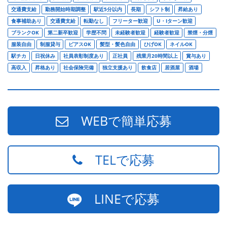
交通費支給
勤務開始時期調整
駅近5分以内
長期
シフト制
昇給あり
食事補助あり
交通費支給
転勤なし
フリーター歓迎
U・Iターン歓迎
ブランクOK
第二新卒歓迎
学歴不問
未経験者歓迎
経験者歓迎
禁煙・分煙
服装自由
制服貸与
ピアスOK
髪型・髪色自由
ひげOK
ネイルOK
駅チカ
日祝休み
社員表彰制度あり
正社員
残業月20時間以上
賞与あり
高収入
昇格あり
社会保険完備
独立支援あり
飲食店
居酒屋
酒場
WEBで簡単応募
TELで応募
LINEで応募