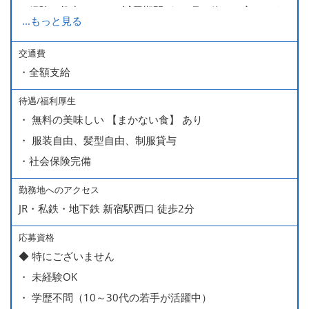
経験・能力により、試用期間が1ヶ月で終わる方もいま
...
もっと見る
す。
※上記月給には、一律支給のみなし残業手当（月65時間
交通費
・全額支給
分・10万円）を含んでいます。
待遇/福利厚生
■ 昇給（随時）
・ 無料の美味しい 【まかない食】 あり
■ 賞与 年２回（夏・秋）約１ヶ月分
・ 服装自由、髪型自由、制服貸与
■ インセンティブ制度（月額約4万円～20万円）
・社会保険完備
＊店長・料理長候補・統括店長・統括料理長候補の場合
勤務地へのアクセス
JR・私鉄・地下鉄 新宿駅西口 徒歩2分
＜給与モデル＞
450万円／社員（20代・入社1年目・入籍予定のパートナ
応募資格
◆ 特にございません
ー持ち）
・ 未経験OK
490万円／店長代理（20代・入社2年目・入社後に結婚。
・ 学歴不問（10～30代の若手が活躍中）
ラブラブな新婚さん）