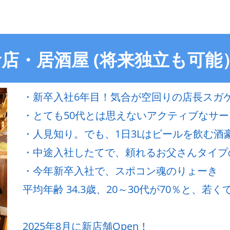
店・居酒屋 (将来独立も可能
・新卒入社6年目！気合が空回りの店長スガ
・とても50代とは思えないアクティブなサ
・人見知り。でも、1日3Lはビールを飲む酒
・中途入社したてで、頼れるお父さんタイプ
・今年新卒入社で、スポコン魂のりょーき
平均年齢 34.3歳、20～30代が70％と、
2025年8月に新店舗Open！