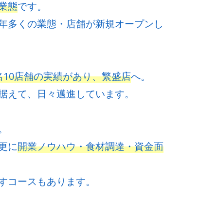
業態
です。
年多くの業態・店舗が新規オープンし
名10店舗の実績があり、繁盛店
へ。
据えて、日々邁進しています。
。
更に
開業ノウハウ・食材調達・資金面
すコースもあります。