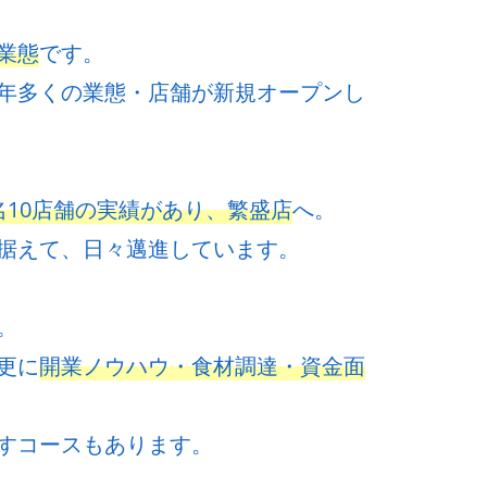
業態
です。
年多くの業態・店舗が新規オープンし
名10店舗の実績があり、繁盛店
へ。
据えて、日々邁進しています。
。
更に
開業ノウハウ・食材調達・資金面
すコースもあります。