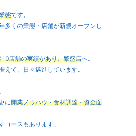
業態
です。
年多くの業態・店舗が新規オープンし
名10店舗の実績があり、繁盛店
へ。
据えて、日々邁進しています。
。
更に
開業ノウハウ・食材調達・資金面
すコースもあります。