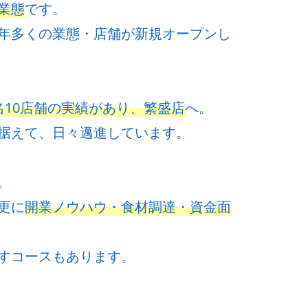
業態
です。
年多くの業態・店舗が新規オープンし
名10店舗の実績があり、繁盛店
へ。
据えて、日々邁進しています。
。
更に
開業ノウハウ・食材調達・資金面
すコースもあります。