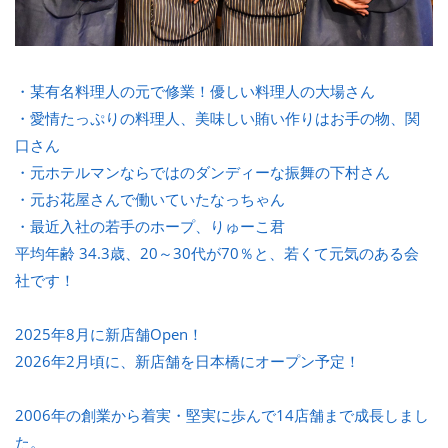
・某有名料理人の元で修業！優しい料理人の大場さん
・愛情たっぷりの料理人、美味しい賄い作りはお手の物、関
口さん
・元ホテルマンならではのダンディーな振舞の下村さん
・元お花屋さんで働いていたなっちゃん
・最近入社の若手のホープ、りゅーこ君
平均年齢 34.3歳、20～30代が70％と、若くて元気のある会
社です！
2025年8月に新店舗Open！
2026年2月頃に、新店舗を日本橋にオープン予定！
2006年の創業から着実・堅実に歩んで14店舗まで成長しまし
た。