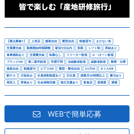
【重点募集1】
人気店
服装自由
髪型自由
制服貸与
まかない有
交通費支給
勤務開始時期調整
駅近5分以内
長期
シフト制
昇給あり
食事補助あり
交通費支給
転勤なし
フリーター歓迎
U・Iターン歓迎
ブランクOK
第二新卒歓迎
学歴不問
未経験者歓迎
経験者歓迎
禁煙・分煙
服装自由
制服貸与
ピアスOK
髪型・髪色自由
ひげOK
ネイルOK
駅チカ
日祝休み
社員表彰制度あり
正社員
残業月20時間以上
賞与あり
高収入
昇格あり
社会保険完備
独立支援あり
飲食店
居酒屋
酒場
WEBで簡単応募