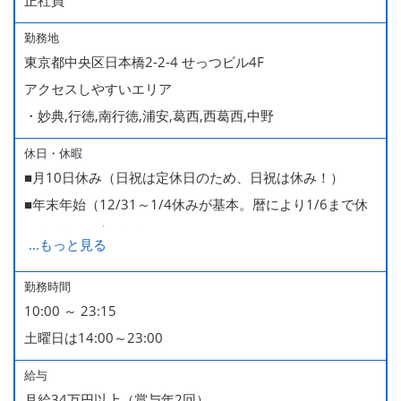
勤務地
東京都中央区日本橋2-2-4 せっつビル4F
アクセスしやすいエリア
・妙典,行徳,南行徳,浦安,葛西,西葛西,中野
休日・休暇
■月10日休み（日祝は定休日のため、日祝は休み！）
■年末年始（12/31～1/4休みが基本。暦により1/6まで休
みなどもございます）
...
もっと見る
■GW・お盆（暦通り）
■有給休暇
勤務時間
10:00 ～ 23:15
■慶弔休暇
土曜日は14:00～23:00
■産休・育休（男性育休取得4名・女性産休2名・育休復帰
率100％ ＊2023～2025年実績）
給与
月給34万円以上（賞与年2回）