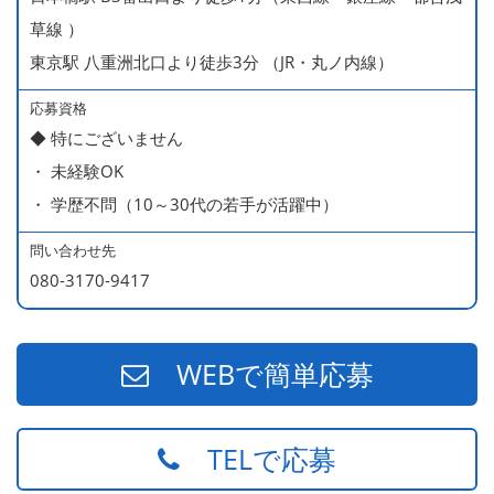
450万円／社員（20代・入社1年目・入籍予定のパートナ
草線 ）
ー持ち）
東京駅 八重洲北口より徒歩3分 （JR・丸ノ内線）
490万円／店長代理（20代・入社2年目・入社後に結婚。
ラブラブな新婚さん）
応募資格
◆ 特にございません
540万円／店長（20代・入社3年目・ 育休取得して、更に
・ 未経験OK
やる気MAXの2児のお父さん）
・ 学歴不問（10～30代の若手が活躍中）
670万円／統括店長（30代・入社7年目・中学生の長男筆
頭に3人の子供を持つ一家の大黒柱）
問い合わせ先
080-3170-9417
WEBで簡単応募
TELで応募