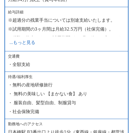
給与詳細
※超過分の残業手当については別途支給いたします。
※試用期間の3ヶ月間は月給32.5万円（社保完備）。
経験・能力により、試用期間が1ヶ月で終わる方もいま
...
もっと見る
す。
※上記月給には、一律支給のみなし残業手当（月65時間
交通費
・全額支給
分・10万円）を含んでいます。
待遇/福利厚生
■ 昇給（随時）
・無料の産地研修旅行
■ 賞与 年２回（夏・秋）約１ヶ月分
・ 無料の美味しい 【まかない食】 あり
■ インセンティブ制度（月額約4万円～20万円）
・ 服装自由、髪型自由、制服貸与
＊店長・料理長候補・統括店長・統括料理長候補の場合
・社会保険完備
勤務地へのアクセス
＜給与モデル＞
日本橋駅 B3番出口より徒歩1分（東西線・銀座線・都営浅