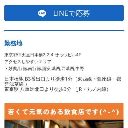
LINEで応募
勤務地
東京都中央区日本橋2-2-4 せっつビル4F
アクセスしやすいエリア
・妙典,行徳,南行徳,浦安,葛西,西葛西,中野
日本橋駅 B3番出口より徒歩1分（東西線・銀座線・都
営浅草線 ）
東京駅 八重洲北口より徒歩3分 （JR・丸ノ内線）