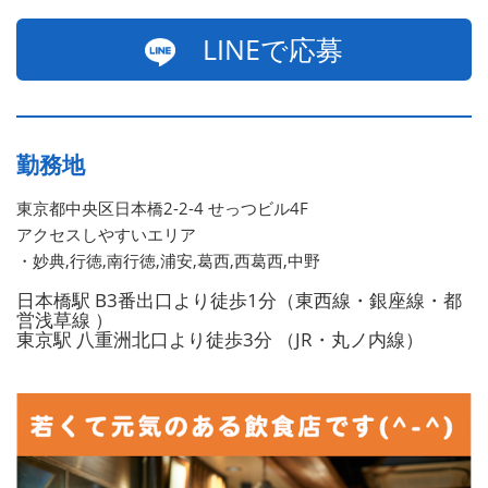
LINEで応募
勤務地
東京都中央区日本橋2-2-4 せっつビル4F
アクセスしやすいエリア
・妙典,行徳,南行徳,浦安,葛西,西葛西,中野
日本橋駅 B3番出口より徒歩1分（東西線・銀座線・都
営浅草線 ）
東京駅 八重洲北口より徒歩3分 （JR・丸ノ内線）