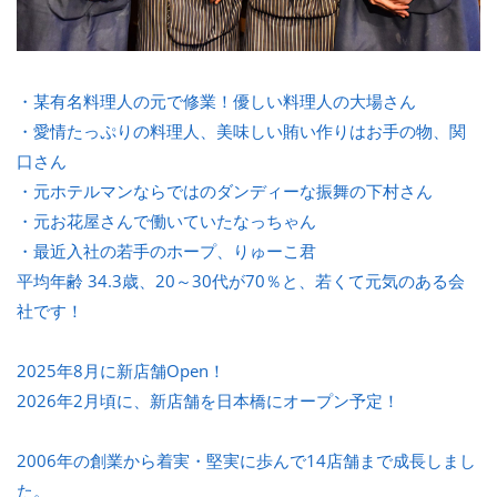
・某有名料理人の元で修業！優しい料理人の大場さん
・愛情たっぷりの料理人、美味しい賄い作りはお手の物、関
口さん
・元ホテルマンならではのダンディーな振舞の下村さん
・元お花屋さんで働いていたなっちゃん
・最近入社の若手のホープ、りゅーこ君
平均年齢 34.3歳、20～30代が70％と、若くて元気のある会
社です！
2025年8月に新店舗Open！
2026年2月頃に、新店舗を日本橋にオープン予定！
2006年の創業から着実・堅実に歩んで14店舗まで成長しまし
た。