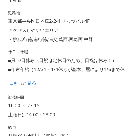
勤務地
東京都中央区日本橋2-2-4 せっつビル4F
アクセスしやすいエリア
・妙典,行徳,南行徳,浦安,葛西,西葛西,中野
休日・休暇
■月10日休み（日祝は定休日のため、日祝は休み！）
■年末年始（12/31～1/4休みが基本。暦により1/6まで休
みなどもございます）
...
もっと見る
■GW・お盆（暦通り）
■有給休暇
勤務時間
10:00 ～ 23:15
■慶弔休暇
土曜日は14:00～23:00
■産休・育休（男性育休取得4名・女性産休2名・育休復帰
率100％ ＊2023～2025年実績）
給与
月給34万円以上（賞与年2回）