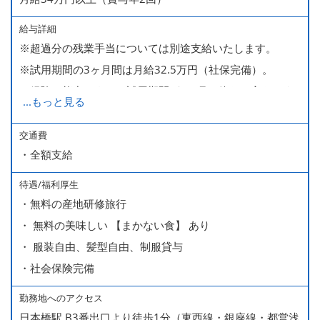
給与詳細
※超過分の残業手当については別途支給いたします。
※試用期間の3ヶ月間は月給32.5万円（社保完備）。
経験・能力により、試用期間が1ヶ月で終わる方もいま
...
もっと見る
す。
※上記月給には、一律支給のみなし残業手当（月65時間
交通費
・全額支給
分・10万円）を含んでいます。
待遇/福利厚生
■ 昇給（随時）
・無料の産地研修旅行
■ 賞与 年２回（夏・秋）約１ヶ月分
・ 無料の美味しい 【まかない食】 あり
■ インセンティブ制度（月額約4万円～20万円）
・ 服装自由、髪型自由、制服貸与
＊店長・料理長候補・統括店長・統括料理長候補の場合
・社会保険完備
勤務地へのアクセス
＜給与モデル＞
日本橋駅 B3番出口より徒歩1分（東西線・銀座線・都営浅