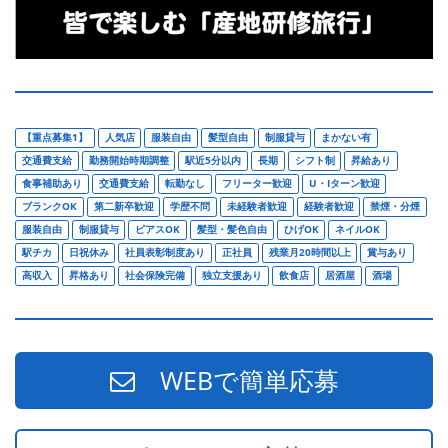
【重点募集1】
人気店
服装自由
髪型自由
制服貸与
まかない有
交通費支給
勤務開始時期調整
駅近5分以内
長期
シフト制
昇給あり
食事補助あり
交通費支給
転勤なし
フリーター歓迎
U・Iターン歓迎
ブランクOK
第二新卒歓迎
学歴不問
未経験者歓迎
経験者歓迎
禁煙・分煙
服装自由
制服貸与
ピアスOK
髪型・髪色自由
ひげOK
ネイルOK
駅チカ
日祝休み
社員表彰制度あり
正社員
残業月20時間以上
賞与あり
高収入
昇格あり
社会保険完備
独立支援あり
飲食店
居酒屋
酒場
WEBで簡単応募