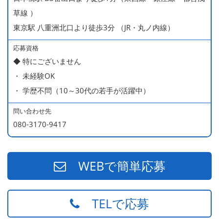
450万円／社員（20代・入社1年目・入籍予定のパートナ
草線 ）
ー持ち）
東京駅 八重洲北口より徒歩3分 （JR・丸ノ内線）
490万円／店長代理（20代・入社2年目・入社後に結婚。
ラブラブな新婚さん）
応募資格
◆ 特にございません
540万円／店長（20代・入社3年目・ 育休取得して、更に
・ 未経験OK
やる気MAXの2児のお父さん）
・ 学歴不問（10～30代の若手が活躍中）
670万円／統括店長（30代・入社7年目・中学生の長男筆
頭に3人の子供を持つ一家の大黒柱）
問い合わせ先
080-3170-9417
WEBで簡単応募
TELで応募