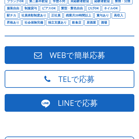
ブランクOK
第二新卒歓迎
学歴不問
未経験者歓迎
経験者歓迎
禁煙・分煙
服装自由
制服貸与
ピアスOK
髪型・髪色自由
ひげOK
ネイルOK
駅チカ
社員表彰制度あり
正社員
残業月20時間以上
賞与あり
高収入
昇格あり
社会保険完備
独立支援あり
飲食店
居酒屋
酒場
WEBで簡単応募
TELで応募
LINEで応募