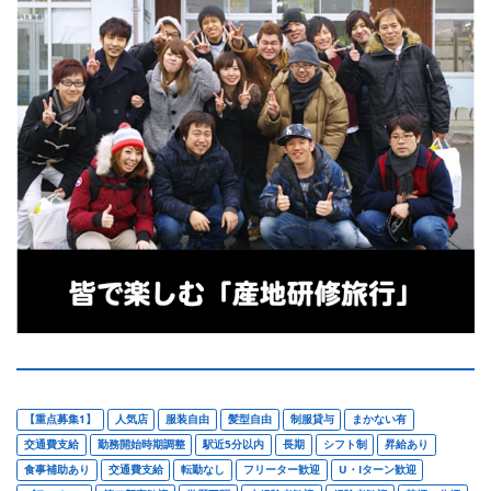
【重点募集1】
人気店
服装自由
髪型自由
制服貸与
まかない有
交通費支給
勤務開始時期調整
駅近5分以内
長期
シフト制
昇給あり
食事補助あり
交通費支給
転勤なし
フリーター歓迎
U・Iターン歓迎