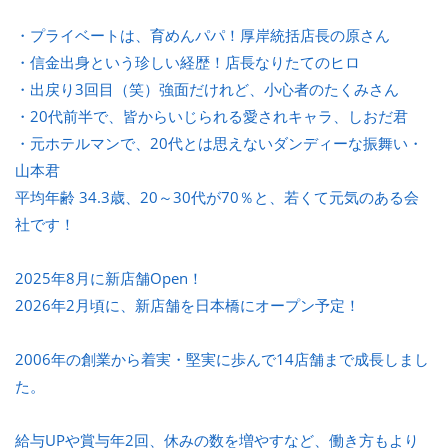
・プライベートは、育めんパパ！厚岸統括店長の原さん
・信金出身という珍しい経歴！店長なりたてのヒロ
・出戻り3回目（笑）強面だけれど、小心者のたくみさん
・20代前半で、皆からいじられる愛されキャラ、しおだ君
・元ホテルマンで、20代とは思えないダンディーな振舞い・
山本君
平均年齢 34.3歳、20～30代が70％と、若くて元気のある会
社です！
2025年8月に新店舗Open！
2026年2月頃に、新店舗を日本橋にオープン予定！
2006年の創業から着実・堅実に歩んで14店舗まで成長しまし
た。
給与UPや賞与年2回、休みの数を増やすなど、働き方もより