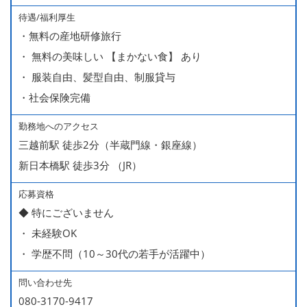
待遇/福利厚生
■ 昇給（随時）
・無料の産地研修旅行
■ 賞与 年２回（夏・秋）約１ヶ月分
・ 無料の美味しい 【まかない食】 あり
■ インセンティブ制度（月額約4万円～20万円）
・ 服装自由、髪型自由、制服貸与
＊店長・料理長候補・統括店長・統括料理長候補の場合
・社会保険完備
勤務地へのアクセス
＜給与モデル＞
三越前駅 徒歩2分（半蔵門線・銀座線）
450万円／社員（20代・入社1年目・入籍予定のパートナ
新日本橋駅 徒歩3分 （JR）
ー持ち）
490万円／店長代理（20代・入社2年目・入社後に結婚。
応募資格
◆ 特にございません
ラブラブな新婚さん）
・ 未経験OK
540万円／店長（20代・入社3年目・ 育休取得して、更に
・ 学歴不問（10～30代の若手が活躍中）
やる気MAXの2児のお父さん）
670万円／統括店長（30代・入社7年目・中学生の長男筆
問い合わせ先
頭に3人の子供を持つ一家の大黒柱）
080-3170-9417