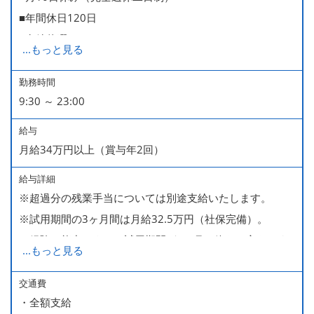
■年間休日120日
■有給休暇
...
もっと見る
■慶弔休暇
■産休・育休（男性育休取得4名・女性産休2名・育休復帰
勤務時間
9:30 ～ 23:00
率100％ ＊2023～2025年実績）
給与
月給34万円以上（賞与年2回）
給与詳細
※超過分の残業手当については別途支給いたします。
※試用期間の3ヶ月間は月給32.5万円（社保完備）。
経験・能力により、試用期間が1ヶ月で終わる方もいま
...
もっと見る
す。
※上記月給には、一律支給のみなし残業手当（月65時間
交通費
・全額支給
分・10万円）を含んでいます。