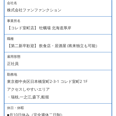
会社名
株式会社ファンファンクション
事業所名
【コレド室町店】 牡蠣場 北海道厚岸
職種
【第二新卒歓迎】 飲食店・居酒屋 (将来独立も可能）
雇用形態
正社員
勤務地
東京都中央区日本橋室町2-3-1 コレド室町2 1F
アクセスしやすいエリア
・瑞枝,一之江,森下,船堀
休日・休暇
■月10日休み（完全週休二日制）