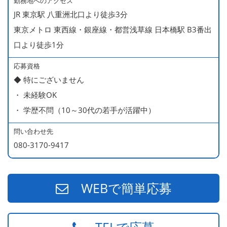
勤務地へのアクセス
＜給与モデル＞
JR 東京駅 八重洲北口より徒歩3分
450万円／社員（20代・入社1年目・入籍予定のパートナ
東京メトロ 東西線・銀座線・都営浅草線 日本橋駅 B3番出
ー持ち）
口より徒歩1分
490万円／店長代理（20代・入社2年目・入社後に結婚。
ラブラブな新婚さん）
応募資格
◆ 特にございません
540万円／店長（20代・入社3年目・ 育休取得して、更に
・ 未経験OK
やる気MAXの2児のお父さん）
・ 学歴不問（10～30代の若手が活躍中）
670万円／統括店長（30代・入社7年目・中学生の長男筆
頭に3人の子供を持つ一家の大黒柱）
問い合わせ先
080-3170-9417
WEBで簡単応募
TELで応募