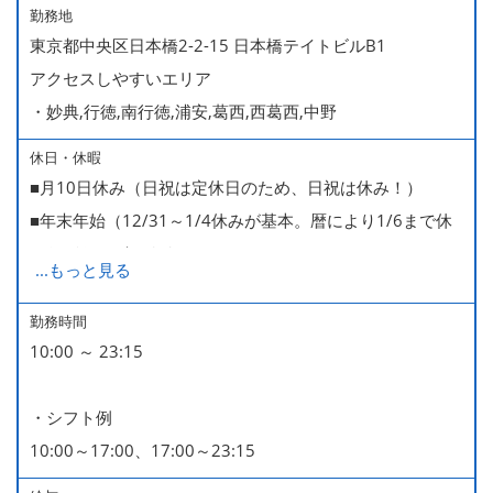
勤務地
東京都中央区日本橋2-2-15 日本橋テイトビルB1
アクセスしやすいエリア
・妙典,行徳,南行徳,浦安,葛西,西葛西,中野
休日・休暇
■月10日休み（日祝は定休日のため、日祝は休み！）
■年末年始（12/31～1/4休みが基本。暦により1/6まで休
みなどもございます）
...
もっと見る
■GW・お盆（暦通り）
■有給休暇
勤務時間
10:00 ～ 23:15
■慶弔休暇
■産休・育休（男性育休取得4名・女性産休2名・育休復帰
・シフト例
率100％ ＊2023～2025年実績）
10:00～17:00、17:00～23:15