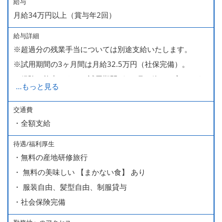
給与
月給34万円以上（賞与年2回）
給与詳細
※超過分の残業手当については別途支給いたします。
※試用期間の3ヶ月間は月給32.5万円（社保完備）。
経験・能力により、試用期間が1ヶ月で終わる方もいま
...
もっと見る
す。
※上記月給には、一律支給のみなし残業手当（月65時間
交通費
・全額支給
分・10万円）を含んでいます。
待遇/福利厚生
■ 昇給（随時）
・無料の産地研修旅行
■ 賞与 年２回（夏・秋）約１ヶ月分
・ 無料の美味しい 【まかない食】 あり
■ インセンティブ制度（月額約4万円～20万円）
・ 服装自由、髪型自由、制服貸与
＊店長・料理長候補・統括店長・統括料理長候補の場合
・社会保険完備