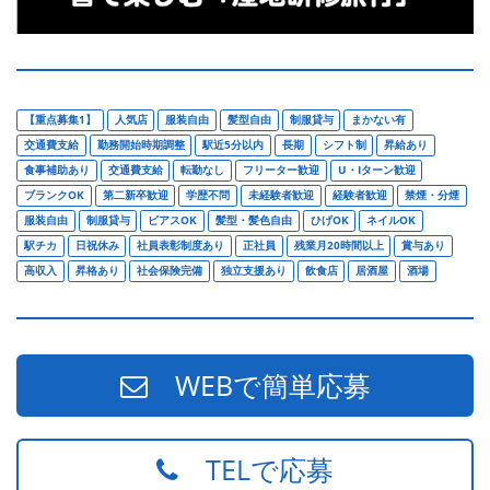
【重点募集1】
人気店
服装自由
髪型自由
制服貸与
まかない有
交通費支給
勤務開始時期調整
駅近5分以内
長期
シフト制
昇給あり
食事補助あり
交通費支給
転勤なし
フリーター歓迎
U・Iターン歓迎
ブランクOK
第二新卒歓迎
学歴不問
未経験者歓迎
経験者歓迎
禁煙・分煙
服装自由
制服貸与
ピアスOK
髪型・髪色自由
ひげOK
ネイルOK
駅チカ
日祝休み
社員表彰制度あり
正社員
残業月20時間以上
賞与あり
高収入
昇格あり
社会保険完備
独立支援あり
飲食店
居酒屋
酒場
WEBで簡単応募
TELで応募