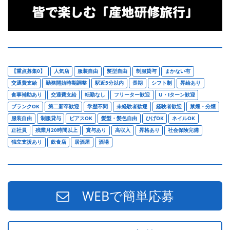
【重点募集0】
人気店
服装自由
髪型自由
制服貸与
まかない有
交通費支給
勤務開始時期調整
駅近5分以内
長期
シフト制
昇給あり
食事補助あり
交通費支給
転勤なし
フリーター歓迎
U・Iターン歓迎
ブランクOK
第二新卒歓迎
学歴不問
未経験者歓迎
経験者歓迎
禁煙・分煙
服装自由
制服貸与
ピアスOK
髪型・髪色自由
ひげOK
ネイルOK
正社員
残業月20時間以上
賞与あり
高収入
昇格あり
社会保険完備
独立支援あり
飲食店
居酒屋
酒場
WEBで簡単応募