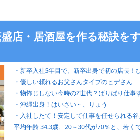
繁盛店・居酒屋を作る秘訣を
・新卒入社5年目で、新卒出身で初の店長！
・優しい頼れるお父さんタイプのヒデさん
・物怖じしない今時のZ世代？ばりばり仕事
・沖縄出身！はいさい～、りょう
・入社したて！安定して仕事を任せられる谷
平均年齢 34.3歳、20～30代が70％と、