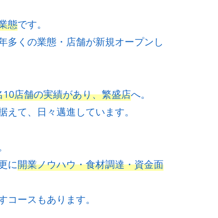
業態
です。
年多くの業態・店舗が新規オープンし
名10店舗の実績があり、繁盛店
へ。
据えて、日々邁進しています。
。
更に
開業ノウハウ・食材調達・資金面
すコースもあります。