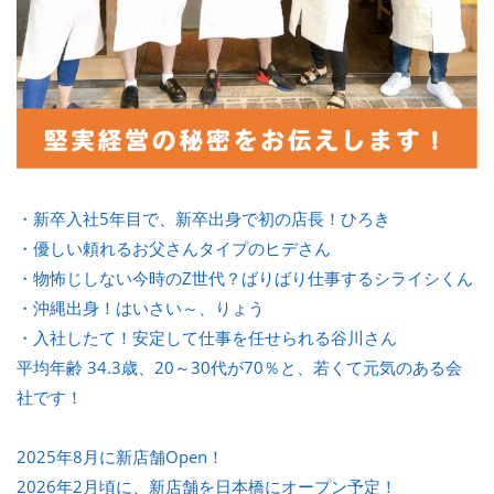
・新卒入社5年目で、新卒出身で初の店長！ひろき
・優しい頼れるお父さんタイプのヒデさん
・物怖じしない今時のZ世代？ばりばり仕事するシライシくん
・沖縄出身！はいさい～、りょう
・入社したて！安定して仕事を任せられる谷川さん
平均年齢 34.3歳、20～30代が70％と、若くて元気のある会
社です！
2025年8月に新店舗Open！
2026年2月頃に、新店舗を日本橋にオープン予定！