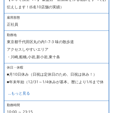
伝えします！(6名10店舗の実績）
雇用形態
正社員
勤務地
東京都千代田区丸の内1-7-3 味の散歩道
アクセスしやすいエリア
・川崎,船橋,小岩,新小岩,東十条
休日・休暇
■月10日休み（日祝は定休日のため、日祝は休み！）
■年末年始（12/31～1/4休みが基本。暦により1/6まで休
みなどもございます）
...
もっと見る
■GW・お盆（暦通り）
■有給休暇
勤務時間
10:00 ～ 23:15
■慶弔休暇