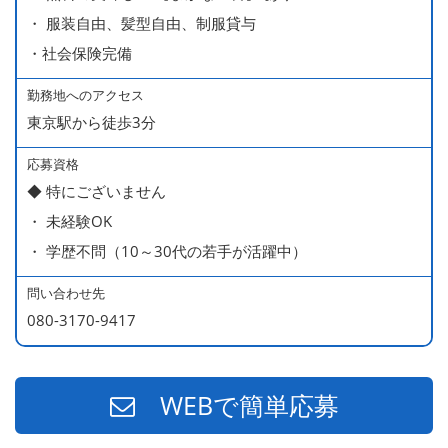
■ 賞与 年２回（夏・秋）約１ヶ月分
・ 服装自由、髪型自由、制服貸与
■ インセンティブ制度（月額約4万円～20万円）
・社会保険完備
＊店長・料理長候補・統括店長・統括料理長候補の場合
勤務地へのアクセス
東京駅から徒歩3分
＜給与モデル＞
450万円／社員（20代・入社1年目・入籍予定のパートナ
応募資格
◆ 特にございません
ー持ち）
・ 未経験OK
490万円／店長代理（20代・入社2年目・入社後に結婚。
・ 学歴不問（10～30代の若手が活躍中）
ラブラブな新婚さん）
540万円／店長（20代・入社3年目・ 育休取得して、更に
問い合わせ先
やる気MAXの2児のお父さん）
080-3170-9417
670万円／統括店長（30代・入社7年目・中学生の長男筆
頭に3人の子供を持つ一家の大黒柱）
WEBで簡単応募