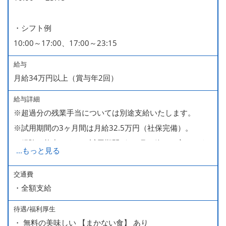
■産休・育休（男性育休取得4名・女性産休2名・育休復帰
・シフト例
率100％ ＊2023～2025年実績）
10:00～17:00、17:00～23:15
給与
月給34万円以上（賞与年2回）
給与詳細
※超過分の残業手当については別途支給いたします。
※試用期間の3ヶ月間は月給32.5万円（社保完備）。
経験・能力により、試用期間が1ヶ月で終わる方もいま
...
もっと見る
す。
※上記月給には、一律支給のみなし残業手当（月65時間
交通費
・全額支給
分・10万円）を含んでいます。
待遇/福利厚生
■ 昇給（随時）
・ 無料の美味しい 【まかない食】 あり