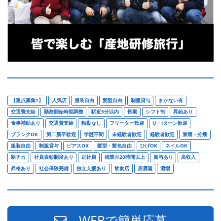
【重点募集1】
人気店
服装自由
髪型自由
制服貸与
まかない有
交通費支給
勤務開始時期調整
駅近5分以内
長期
シフト制
昇給あり
食事補助あり
交通費支給
転勤なし
フリーター歓迎
U・Iターン歓迎
ブランクOK
第二新卒歓迎
学歴不問
未経験者歓迎
経験者歓迎
禁煙・分煙
服装自由
制服貸与
ピアスOK
髪型・髪色自由
ひげOK
ネイルOK
駅チカ
社員表彰制度あり
正社員
残業月20時間以上
賞与あり
高収入
昇格あり
社会保険完備
独立支援あり
飲食店
居酒屋
酒場
WEBで簡単応募