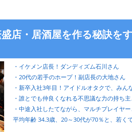
繁盛店・居酒屋を作る秘訣を
・イケメン店長！ダンディズム石川さん
・20代の若手のホープ！副店長の大地さん
・新卒入社3年目！アイドルオタクで、みん
・誰とでも仲良くなれる不思議な力の持ち主
・中途入社したてながら、マルチプレイヤー
平均年齢 34.3歳、20～30代が70％と、