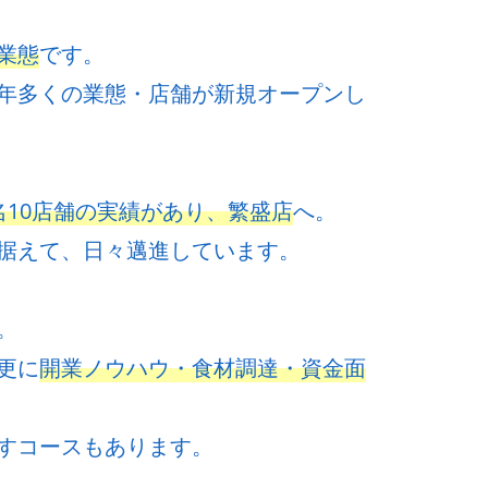
業態
です。
年多くの業態・店舗が新規オープンし
名10店舗の実績があり、繁盛店
へ。
据えて、日々邁進しています。
。
更に
開業ノウハウ・食材調達・資金面
すコースもあります。