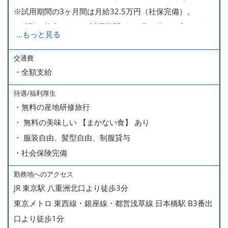
※試用期間の3ヶ月間は月給32.5万円（社保完備）。
経験・能力により、試用期間が1ヶ月で終わる方もいま
...
もっと見る
す。
※上記月給には、一律支給のみなし残業手当（月65時間
交通費
・全額支給
分・10万円）を含んでいます。
待遇/福利厚生
■ 昇給（随時）
・無料の産地研修旅行
■ 賞与 年２回（夏・秋）約１ヶ月分
・ 無料の美味しい 【まかない食】 あり
■ インセンティブ制度（月額約4万円～20万円）
・ 服装自由、髪型自由、制服貸与
＊店長・料理長候補・統括店長・統括料理長候補の場合
・社会保険完備
勤務地へのアクセス
＜給与モデル＞
JR 東京駅 八重洲北口より徒歩3分
450万円／社員（20代・入社1年目・入籍予定のパートナ
東京メトロ 東西線・銀座線・都営浅草線 日本橋駅 B3番出
ー持ち）
口より徒歩1分
490万円／店長代理（20代・入社2年目・入社後に結婚。