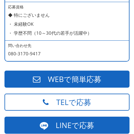
ラブラブな新婚さん）
応募資格
◆ 特にございません
540万円／店長（20代・入社3年目・ 育休取得して、更に
・ 未経験OK
やる気MAXの2児のお父さん）
・ 学歴不問（10～30代の若手が活躍中）
670万円／統括店長（30代・入社7年目・中学生の長男筆
頭に3人の子供を持つ一家の大黒柱）
問い合わせ先
080-3170-9417
WEBで簡単応募
TELで応募
LINEで応募