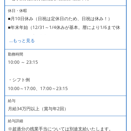
休日・休暇
■月10日休み（日祝は定休日のため、日祝は休み！）
■年末年始（12/31～1/4休みが基本。暦により1/6まで休
みなどもございます）
...
もっと見る
■GW・お盆（暦通り）
■有給休暇
勤務時間
10:00 ～ 23:15
■慶弔休暇
■産休・育休（男性育休取得4名・女性産休2名・育休復帰
・シフト例
率100％ ＊2023～2025年実績）
10:00～17:00、17:00～23:15
給与
月給34万円以上（賞与年2回）
給与詳細
※超過分の残業手当については別途支給いたします。