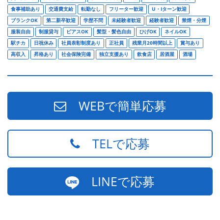
食事補助あり
交通費支給
転勤なし
フリーター歓迎
U・Iターン歓迎
ブランクOK
第二新卒歓迎
学歴不問
未経験者歓迎
経験者歓迎
禁煙・分煙
服装自由
制服貸与
ピアスOK
髪型・髪色自由
ひげOK
ネイルOK
駅チカ
日祝休み
社員表彰制度あり
正社員
残業月20時間以上
賞与あり
高収入
昇格あり
社会保険完備
独立支援あり
飲食店
居酒屋
酒場
WEBで簡単応募
TELで応募
LINEで応募