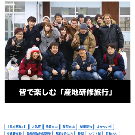
【重点募集1】
人気店
服装自由
髪型自由
制服貸与
まかない有
交通費支給
勤務開始時期調整
駅近5分以内
長期
シフト制
昇給あり