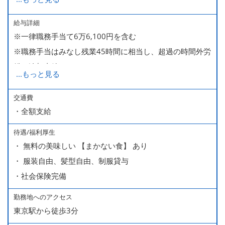
285,000～340,000【大卒】
給与詳細
※一律職務手当て6万6,100円を含む
※ 入社半年経過した後は、[月10日休みの月給34万円] の
※職務手当はみなし残業45時間に相当し、超過の時間外労
働き方も選ぶことができます。
働は追加支給
詳細はご面談時にご案内いたします。
...
もっと見る
■昇給（随時）
交通費
・全額支給
■賞与年2回（夏・冬）
■売上インセンティブ
待遇/福利厚生
■役職手当
・ 無料の美味しい 【まかない食】 あり
・ 服装自由、髪型自由、制服貸与
・社会保険完備
勤務地へのアクセス
東京駅から徒歩3分