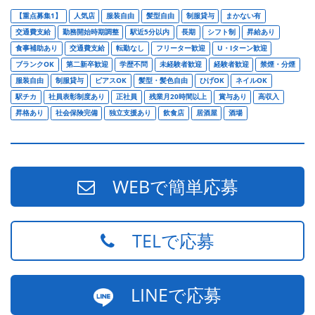
【重点募集1】
人気店
服装自由
髪型自由
制服貸与
まかない有
交通費支給
勤務開始時期調整
駅近5分以内
長期
シフト制
昇給あり
食事補助あり
交通費支給
転勤なし
フリーター歓迎
U・Iターン歓迎
ブランクOK
第二新卒歓迎
学歴不問
未経験者歓迎
経験者歓迎
禁煙・分煙
服装自由
制服貸与
ピアスOK
髪型・髪色自由
ひげOK
ネイルOK
駅チカ
社員表彰制度あり
正社員
残業月20時間以上
賞与あり
高収入
昇格あり
社会保険完備
独立支援あり
飲食店
居酒屋
酒場
WEBで簡単応募
TELで応募
LINEで応募