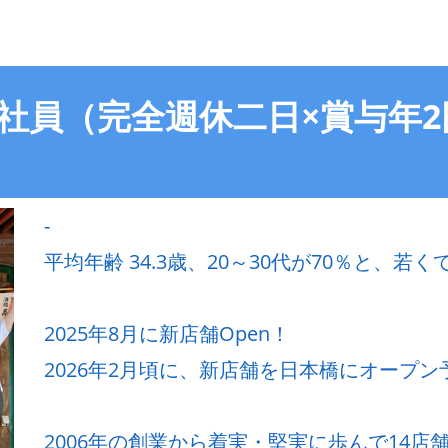
店 正社員（完全週休二日×賞与
-
平均年齢 34.3歳、20～30代が70％と、
2025年8月に新店舗Open！
2026年2月頃に、新店舗を日本橋にオープン
2006年の創業から着実・堅実に歩んで14店