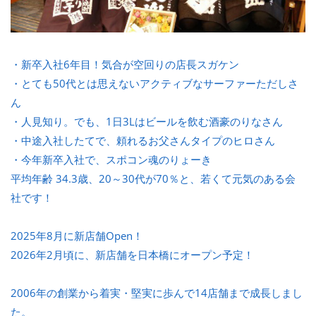
・新卒入社6年目！気合が空回りの店長スガケン
・とても50代とは思えないアクティブなサーファーただしさ
ん
・人見知り。でも、1日3Lはビールを飲む酒豪のりなさん
・中途入社したてで、頼れるお父さんタイプのヒロさん
・今年新卒入社で、スポコン魂のりょーき
平均年齢 34.3歳、20～30代が70％と、若くて元気のある会
社です！
2025年8月に新店舗Open！
2026年2月頃に、新店舗を日本橋にオープン予定！
2006年の創業から着実・堅実に歩んで14店舗まで成長しまし
た。