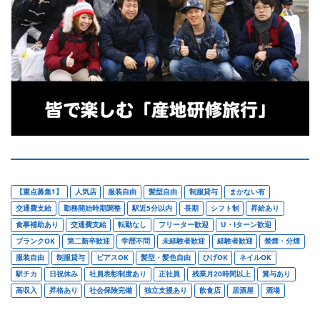
【重点募集1】
人気店
服装自由
髪型自由
制服貸与
まかない有
交通費支給
勤務開始時期調整
駅近5分以内
長期
シフト制
昇給あり
食事補助あり
交通費支給
転勤なし
フリーター歓迎
U・Iターン歓迎
ブランクOK
第二新卒歓迎
学歴不問
未経験者歓迎
経験者歓迎
禁煙・分煙
服装自由
制服貸与
ピアスOK
髪型・髪色自由
ひげOK
ネイルOK
駅チカ
日祝休み
社員表彰制度あり
正社員
残業月20時間以上
賞与あり
高収入
昇格あり
社会保険完備
独立支援あり
飲食店
居酒屋
酒場