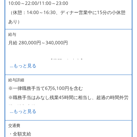
10:00～22:00/11:00～23:00
（休憩：14:00～16:30、ディナー営業中に15分の小休憩
あり）
給与
月給 280,000円～340,000円
280,000～340,000【専門・短大卒】
...
もっと見る
285,000～340,000【大卒】
給与詳細
※一律職務手当て6万6,100円を含む
※ 入社半年経過した後は、[月10日休みの月給34万円] の
※職務手当はみなし残業45時間に相当し、超過の時間外労
働き方も選ぶことができます。
働は追加支給
詳細はご面談時にご案内いたします。
...
もっと見る
■昇給（随時）
交通費
・全額支給
■賞与年2回（夏・冬）