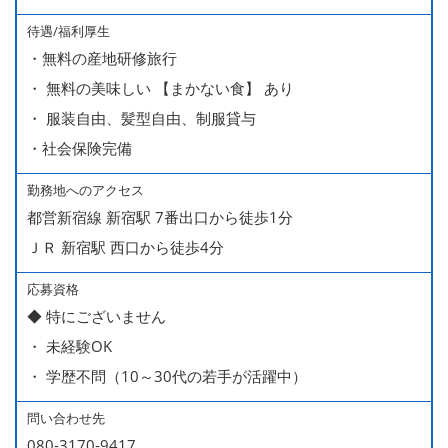
■売上インセンティブ
待遇/福利厚生
■役職手当
・無料の産地研修旅行
・ 無料の美味しい 【まかない食】 あり
・ 服装自由、髪型自由、制服貸与
・社会保険完備
勤務地へのアクセス
都営新宿線 新宿駅 7番出口から徒歩1分
ＪＲ 新宿駅 西口から徒歩4分
応募資格
◆ 特にございません
・ 未経験OK
・ 学歴不問（10～30代の若手が活躍中）
問い合わせ先
080-3170-9417