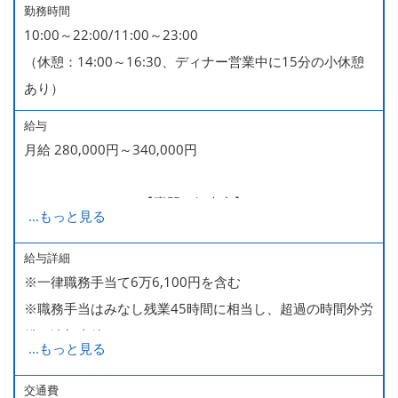
勤務時間
10:00～22:00/11:00～23:00
（休憩：14:00～16:30、ディナー営業中に15分の小休憩
あり）
給与
月給 280,000円～340,000円
280,000～340,000【専門・短大卒】
...
もっと見る
285,000～340,000【大卒】
給与詳細
※一律職務手当て6万6,100円を含む
※ 入社半年経過した後は、[月10日休みの月給34万円] の
※職務手当はみなし残業45時間に相当し、超過の時間外労
働き方も選ぶことができます。
働は追加支給
詳細はご面談時にご案内いたします。
...
もっと見る
■昇給（随時）
交通費