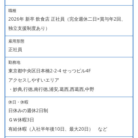
職種
2026年 新卒 飲食店 正社員（完全週休二日×賞与年2回、
独立支援制度あり）
雇用形態
正社員
勤務地
東京都中央区日本橋2-2-4 せっつビル4F
アクセスしやすいエリア
・妙典,行徳,南行徳,浦安,葛西,西葛西,中野
休日・休暇
日休みの週休2日制
ＧＷ休暇3日
有給休暇（入社半年後10日、最大20日） など