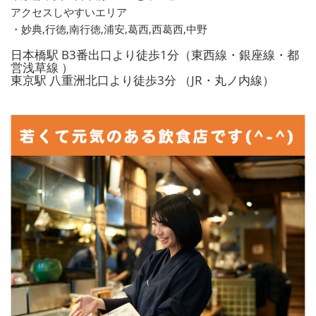
アクセスしやすいエリア
・妙典,行徳,南行徳,浦安,葛西,西葛西,中野
日本橋駅 B3番出口より徒歩1分（東西線・銀座線・都
営浅草線 ）
東京駅 八重洲北口より徒歩3分 （JR・丸ノ内線）