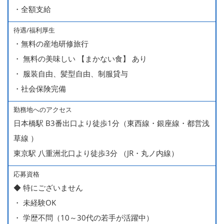
・全額支給
■賞与年2回（夏・冬）
■売上インセンティブ
待遇/福利厚生
■役職手当
・無料の産地研修旅行
・ 無料の美味しい 【まかない食】 あり
・ 服装自由、髪型自由、制服貸与
・社会保険完備
勤務地へのアクセス
日本橋駅 B3番出口より徒歩1分（東西線・銀座線・都営浅
草線 ）
東京駅 八重洲北口より徒歩3分 （JR・丸ノ内線）
応募資格
◆ 特にございません
・ 未経験OK
・ 学歴不問（10～30代の若手が活躍中）