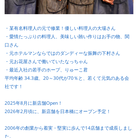
・某有名料理人の元で修業！優しい料理人の大場さん
・愛情たっぷりの料理人、美味しい賄い作りはお手の物、関
口さん
・元ホテルマンならではのダンディーな振舞の下村さん
・元お花屋さんで働いていたなっちゃん
・最近入社の若手のホープ、りゅーこ君
平均年齢 34.3歳、20～30代が70％と、若くて元気のある会
社です！
2025年8月に新店舗Open！
2026年2月頃に、新店舗を日本橋にオープン予定！
2006年の創業から着実・堅実に歩んで14店舗まで成長しまし
た。