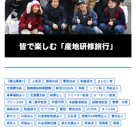
【重点募集1】
人気店
服装自由
髪型自由
制服貸与
まかない有
交通費支給
勤務開始時期調整
駅近5分以内
長期
シフト制
昇給あり
食事補助あり
交通費支給
転勤なし
フリーター歓迎
U・Iターン歓迎
ブランクOK
第二新卒歓迎
学歴不問
未経験者歓迎
経験者歓迎
禁煙・分煙
服装自由
制服貸与
ピアスOK
髪型・髪色自由
ひげOK
ネイルOK
駅チカ
日祝休み
社員表彰制度あり
正社員
残業月20時間以上
賞与あり
高収入
昇格あり
社会保険完備
独立支援あり
飲食店
居酒屋
酒場