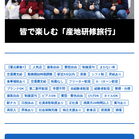
【重点募集1】
人気店
服装自由
髪型自由
制服貸与
まかない有
交通費支給
勤務開始時期調整
駅近5分以内
長期
シフト制
昇給あり
食事補助あり
交通費支給
転勤なし
フリーター歓迎
U・Iターン歓迎
ブランクOK
第二新卒歓迎
学歴不問
未経験者歓迎
経験者歓迎
禁煙・分煙
服装自由
制服貸与
ピアスOK
髪型・髪色自由
ひげOK
ネイルOK
駅チカ
日祝休み
社員表彰制度あり
正社員
残業月20時間以上
賞与あり
高収入
昇格あり
社会保険完備
独立支援あり
飲食店
居酒屋
酒場