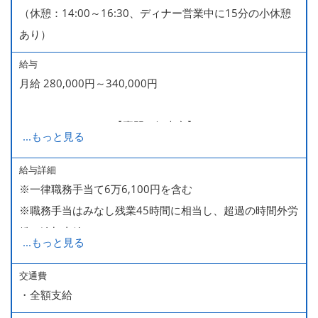
（休憩：14:00～16:30、ディナー営業中に15分の小休憩
あり）
給与
月給 280,000円～340,000円
280,000～340,000【専門・短大卒】
...
もっと見る
285,000～340,000【大卒】
給与詳細
※一律職務手当て6万6,100円を含む
※ 入社半年経過した後は、[月10日休みの月給34万円] の
※職務手当はみなし残業45時間に相当し、超過の時間外労
働き方も選ぶことができます。
働は追加支給
詳細はご面談時にご案内いたします。
...
もっと見る
■昇給（随時）
交通費
・全額支給
■賞与年2回（夏・冬）
■売上インセンティブ