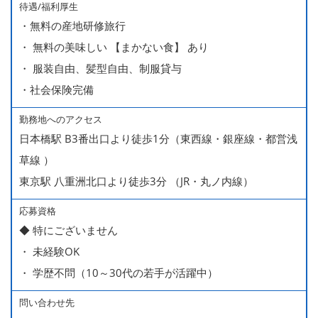
待遇/福利厚生
■役職手当
・無料の産地研修旅行
・ 無料の美味しい 【まかない食】 あり
・ 服装自由、髪型自由、制服貸与
・社会保険完備
勤務地へのアクセス
日本橋駅 B3番出口より徒歩1分（東西線・銀座線・都営浅
草線 ）
東京駅 八重洲北口より徒歩3分 （JR・丸ノ内線）
応募資格
◆ 特にございません
・ 未経験OK
・ 学歴不問（10～30代の若手が活躍中）
問い合わせ先