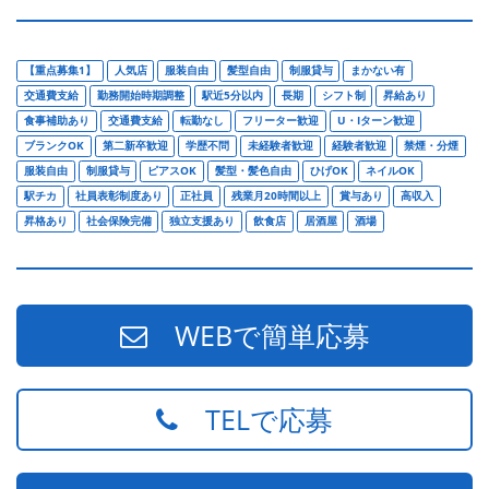
【重点募集1】
人気店
服装自由
髪型自由
制服貸与
まかない有
交通費支給
勤務開始時期調整
駅近5分以内
長期
シフト制
昇給あり
食事補助あり
交通費支給
転勤なし
フリーター歓迎
U・Iターン歓迎
ブランクOK
第二新卒歓迎
学歴不問
未経験者歓迎
経験者歓迎
禁煙・分煙
服装自由
制服貸与
ピアスOK
髪型・髪色自由
ひげOK
ネイルOK
駅チカ
社員表彰制度あり
正社員
残業月20時間以上
賞与あり
高収入
昇格あり
社会保険完備
独立支援あり
飲食店
居酒屋
酒場
WEBで簡単応募
TELで応募