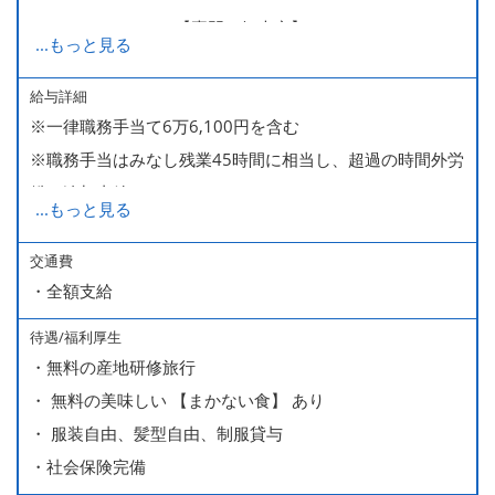
280,000～340,000【専門・短大卒】
...
もっと見る
285,000～340,000【大卒】
給与詳細
※一律職務手当て6万6,100円を含む
※ 入社半年経過した後は、[月10日休みの月給34万円] の
※職務手当はみなし残業45時間に相当し、超過の時間外労
働き方も選ぶことができます。
働は追加支給
詳細はご面談時にご案内いたします。
...
もっと見る
■昇給（随時）
交通費
・全額支給
■賞与年2回（夏・冬）
■売上インセンティブ
待遇/福利厚生
■役職手当
・無料の産地研修旅行
・ 無料の美味しい 【まかない食】 あり
・ 服装自由、髪型自由、制服貸与
・社会保険完備