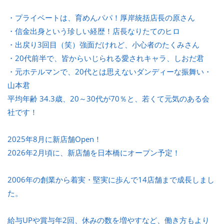
・プライベートは、育めんパパ！厚岸統括店長の原さん
・信金出身という珍しい経歴！店長なりたてのヒロ
・出戻り3回目（笑）強面だけれど、小心者のたくみさん
・20代前半で、皆からいじられる愛されキャラ、しおだ君
・元ホテルマンで、20代とは思えないダンディーな振舞い・
山本君
平均年齢 34.3歳、20～30代が70％と、若くて元気のある会
社です！
2025年8月に新店舗Open！
2026年2月頃に、新店舗を日本橋にオープン予定！
2006年の創業から着実・堅実に歩んで14店舗まで成長しまし
た。
給与UPや賞与年2回、休みの数を増やすなど、働き方もより