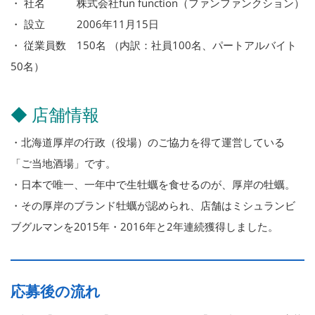
・ 社名 株式会社fun function（ファンファンクション）
・ 設立 2006年11月15日
・ 従業員数 150名 （内訳：社員100名、パートアルバイト
50名）
◆ 店舗情報
・北海道厚岸の行政（役場）のご協力を得て運営している
「ご当地酒場」です。
・日本で唯一、一年中で生牡蠣を食せるのが、厚岸の牡蠣。
・その厚岸のブランド牡蠣が認められ、店舗はミシュランビ
ブグルマンを2015年・2016年と2年連続獲得しました。
応募後の流れ