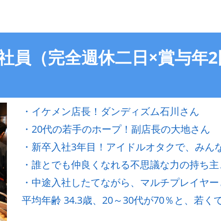
店 正社員（完全週休二日×賞与
・イケメン店長！ダンディズム石川さん
・20代の若手のホープ！副店長の大地さん
・新卒入社3年目！アイドルオタクで、みん
・誰とでも仲良くなれる不思議な力の持ち主
・中途入社したてながら、マルチプレイヤー
平均年齢 34.3歳、20～30代が70％と、