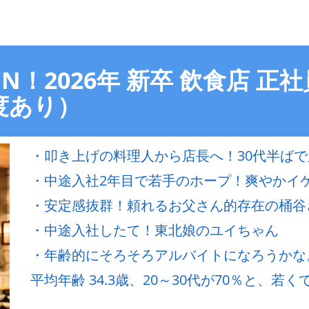
N！2026年 新卒 飲食店 
度あり）
・叩き上げの料理人から店長へ！30代半ば
・中途入社2年目で若手のホープ！爽やかイ
・安定感抜群！頼れるお父さん的存在の桶谷
・中途入社したて！東北娘のユイちゃん
・年齢的にそろそろアルバイトになろうかな
平均年齢 34.3歳、20～30代が70％と、