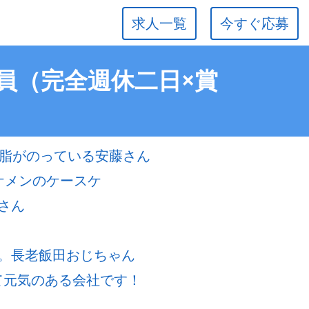
求人一覧
今すぐ応募
正社員（完全週休二日×賞
で脂がのっている安藤さん
ケメンのケースケ
さん
。長老飯田おじちゃん
若くて元気のある会社です！