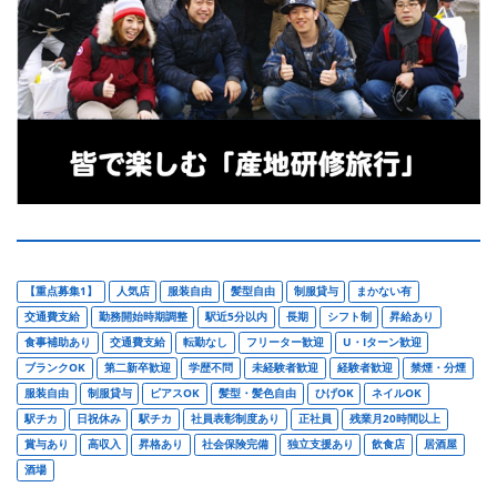
【重点募集1】
人気店
服装自由
髪型自由
制服貸与
まかない有
交通費支給
勤務開始時期調整
駅近5分以内
長期
シフト制
昇給あり
食事補助あり
交通費支給
転勤なし
フリーター歓迎
U・Iターン歓迎
ブランクOK
第二新卒歓迎
学歴不問
未経験者歓迎
経験者歓迎
禁煙・分煙
服装自由
制服貸与
ピアスOK
髪型・髪色自由
ひげOK
ネイルOK
駅チカ
日祝休み
駅チカ
社員表彰制度あり
正社員
残業月20時間以上
賞与あり
高収入
昇格あり
社会保険完備
独立支援あり
飲食店
居酒屋
酒場