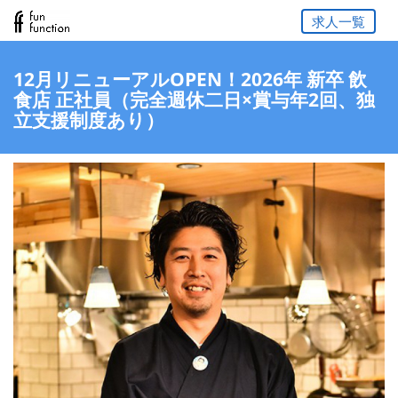
求人一覧
12月リニューアルOPEN！2026年 新卒 飲
食店 正社員（完全週休二日×賞与年2回、独
立支援制度あり）