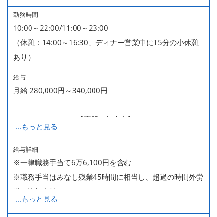
勤務時間
10:00～22:00/11:00～23:00
（休憩：14:00～16:30、ディナー営業中に15分の小休憩
あり）
給与
月給 280,000円～340,000円
280,000～340,000【専門・短大卒】
...
もっと見る
285,000～340,000【大卒】
給与詳細
※一律職務手当て6万6,100円を含む
※ 入社半年経過した後は、[月10日休みの月給34万円] の
※職務手当はみなし残業45時間に相当し、超過の時間外労
働き方も選ぶことができます。
働は追加支給
詳細はご面談時にご案内いたします。
...
もっと見る