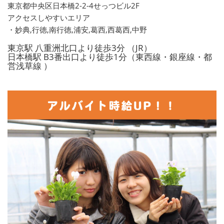
東京都中央区日本橋2-2-4せっつビル2F
アクセスしやすいエリア
・妙典,行徳,南行徳,浦安,葛西,西葛西,中野
東京駅 八重洲北口より徒歩3分 （JR）
日本橋駅 B3番出口より徒歩1分（東西線・銀座線・都
営浅草線 ）