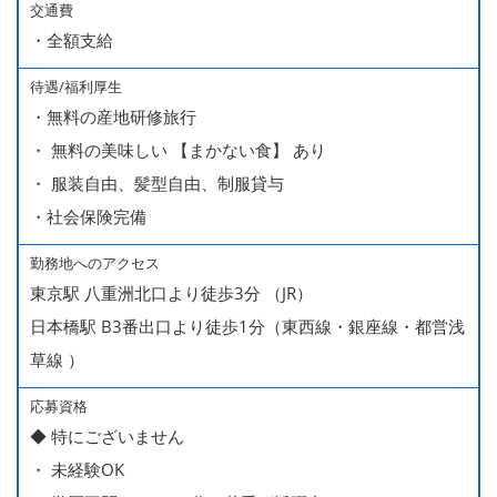
■昇給（随時）
交通費
・全額支給
■賞与年2回（夏・冬）
■売上インセンティブ
待遇/福利厚生
■役職手当
・無料の産地研修旅行
・ 無料の美味しい 【まかない食】 あり
・ 服装自由、髪型自由、制服貸与
・社会保険完備
勤務地へのアクセス
東京駅 八重洲北口より徒歩3分 （JR）
日本橋駅 B3番出口より徒歩1分（東西線・銀座線・都営浅
草線 ）
応募資格
◆ 特にございません
・ 未経験OK