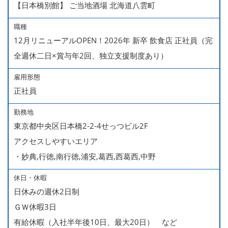
【日本橋別館】 ご当地酒場 北海道八雲町
職種
12月リニューアルOPEN！2026年 新卒 飲食店 正社員（完
全週休二日×賞与年2回、独立支援制度あり）
雇用形態
正社員
勤務地
東京都中央区日本橋2-2-4せっつビル2F
アクセスしやすいエリア
・妙典,行徳,南行徳,浦安,葛西,西葛西,中野
休日・休暇
日休みの週休2日制
ＧＷ休暇3日
有給休暇（入社半年後10日、最大20日） など