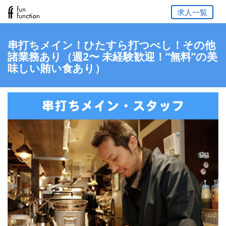
求人一覧
串打ちメイン！ひたすら打つべし！その他
諸業務あり（週2〜 未経験歓迎！“無料”の美
味しい賄い食あり）