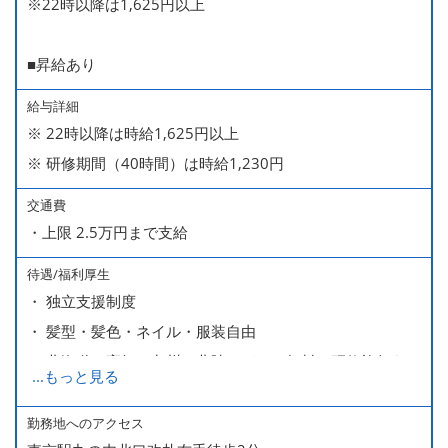
※22時以降は1,625円以上
■昇給あり
給与詳細
※ 22時以降は時給1,625円以上
※ 研修期間（40時間）は時給1,230円
交通費
・上限 2.5万円まで支給
待遇/福利厚生
・ 独立支援制度
・ 髪型・髪色・ネイル・服装自由
・ 北海道や高知、九州、北陸などへの無料の研修旅行あり
...
もっと見る
ます
・ 無料の美味しい まかない食 あり
勤務地へのアクセス