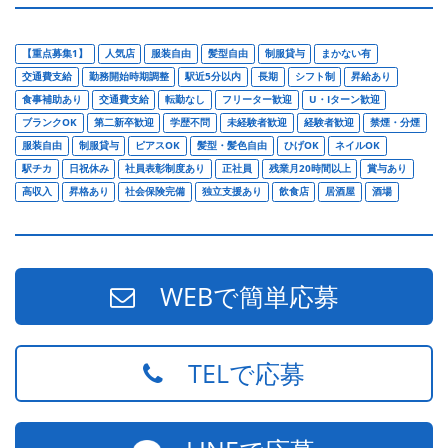
【重点募集1】
人気店
服装自由
髪型自由
制服貸与
まかない有
交通費支給
勤務開始時期調整
駅近5分以内
長期
シフト制
昇給あり
食事補助あり
交通費支給
転勤なし
フリーター歓迎
U・Iターン歓迎
ブランクOK
第二新卒歓迎
学歴不問
未経験者歓迎
経験者歓迎
禁煙・分煙
服装自由
制服貸与
ピアスOK
髪型・髪色自由
ひげOK
ネイルOK
駅チカ
日祝休み
社員表彰制度あり
正社員
残業月20時間以上
賞与あり
高収入
昇格あり
社会保険完備
独立支援あり
飲食店
居酒屋
酒場
WEBで簡単応募
TELで応募