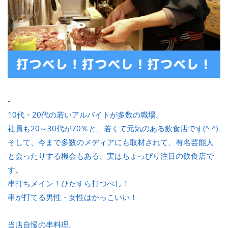
-
10代・20代の若いアルバイトが多数の職場。
社員も20～30代が70％と、若くて元気のある飲食店です(^-^)
そして、今まで多数のメディアにも取材されて、有名芸能人
と会ったりする機会もある、実はちょっぴり注目の飲食店で
す。
串打ちメイン！ひたすら打つべし！
串が打てる男性・女性はかっこいい！
当店自慢の串料理。