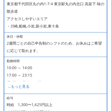
東京都千代田区丸の内1-7-4 東京駅丸の内北口 高架下 味の
散歩道
アクセスしやすいエリア
・川崎,船橋,小岩,新小岩,東十条
休日・休暇
2週間ごとの自己申告制のシフトのため、お休みはご希望
に応じて取れます。
勤務時間
10:00 ～ 14:00
17:00 ～ 23:15
週2日・1日4h～で構いません。
...
もっと見る
■時短勤務制度あり
給与
時給 1,300〜1,625円以上