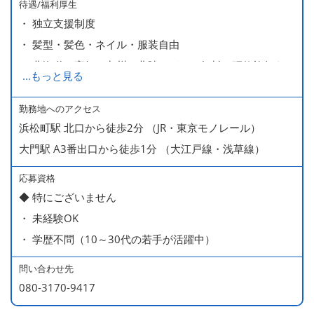
待遇/福利厚生
・ 独立支援制度
・ 髪型・髪色・ネイル・服装自由
・ 北海道や高知、九州、北陸などへの無料の研修旅行あり
...
もっと見る
ます
・ 無料の美味しい まかない食 あり
勤務地へのアクセス
浜松町駅 北口から徒歩2分 （JR・東京モノレール）
大門駅 A3番出口から徒歩1分 （大江戸線・浅草線）
応募資格
◆ 特にございません
・ 未経験OK
・ 学歴不問（10～30代の若手が活躍中）
問い合わせ先
080-3170-9417