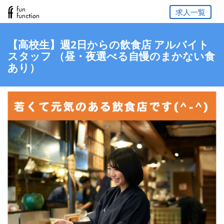
求人一覧
【高校生】週2日からの飲食店 アルバイト
スタッフ （昼・夜選べる自慢のまかない食
あり）