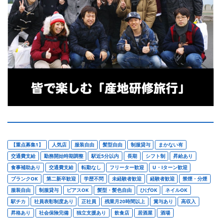
【重点募集1】
人気店
服装自由
髪型自由
制服貸与
まかない有
交通費支給
勤務開始時期調整
駅近5分以内
長期
シフト制
昇給あり
食事補助あり
交通費支給
転勤なし
フリーター歓迎
U・Iターン歓迎
ブランクOK
第二新卒歓迎
学歴不問
未経験者歓迎
経験者歓迎
禁煙・分煙
服装自由
制服貸与
ピアスOK
髪型・髪色自由
ひげOK
ネイルOK
駅チカ
社員表彰制度あり
正社員
残業月20時間以上
賞与あり
高収入
昇格あり
社会保険完備
独立支援あり
飲食店
居酒屋
酒場