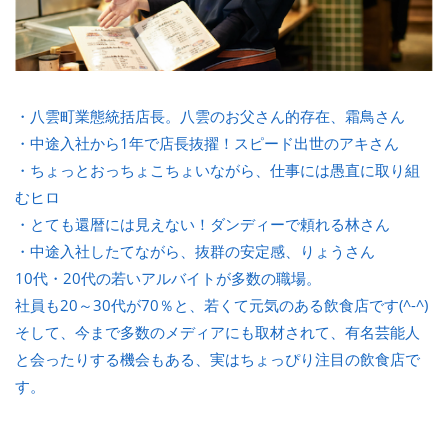
・八雲町業態統括店長。八雲のお父さん的存在、霜鳥さん
・中途入社から1年で店長抜擢！スピード出世のアキさん
・ちょっとおっちょこちょいながら、仕事には愚直に取り組
むヒロ
・とても還暦には見えない！ダンディーで頼れる林さん
・中途入社したてながら、抜群の安定感、りょうさん
10代・20代の若いアルバイトが多数の職場。
社員も20～30代が70％と、若くて元気のある飲食店です(^-^)
そして、今まで多数のメディアにも取材されて、有名芸能人
と会ったりする機会もある、実はちょっぴり注目の飲食店で
す。