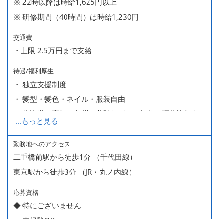
※ 22時以降は時給1,625円以上
※ 研修期間（40時間）は時給1,230円
交通費
・上限 2.5万円まで支給
待遇/福利厚生
・ 独立支援制度
・ 髪型・髪色・ネイル・服装自由
・ 北海道や高知、九州、北陸などへの無料の研修旅行あり
...
もっと見る
ます
・ 無料の美味しい まかない食 あり
勤務地へのアクセス
二重橋前駅から徒歩1分 （千代田線）
東京駅から徒歩3分 （JR・丸ノ内線）
応募資格
◆ 特にございません