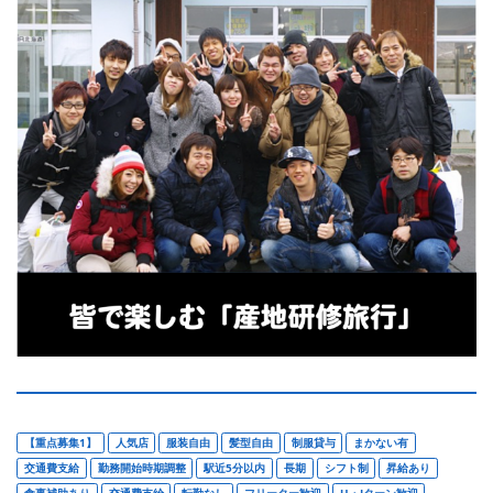
【重点募集1】
人気店
服装自由
髪型自由
制服貸与
まかない有
交通費支給
勤務開始時期調整
駅近5分以内
長期
シフト制
昇給あり