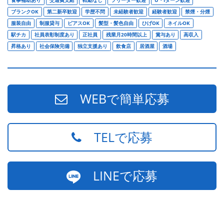
食事補助あり
交通費支給
転勤なし
フリーター歓迎
U・Iターン歓迎
ブランクOK
第二新卒歓迎
学歴不問
未経験者歓迎
経験者歓迎
禁煙・分煙
服装自由
制服貸与
ピアスOK
髪型・髪色自由
ひげOK
ネイルOK
駅チカ
社員表彰制度あり
正社員
残業月20時間以上
賞与あり
高収入
昇格あり
社会保険完備
独立支援あり
飲食店
居酒屋
酒場
WEBで簡単応募
TELで応募
LINEで応募