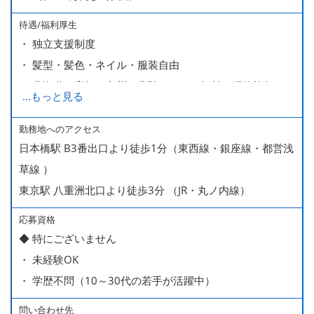
待遇/福利厚生
・ 独立支援制度
・ 髪型・髪色・ネイル・服装自由
・ 北海道や高知、九州、北陸などへの無料の研修旅行あり
...
もっと見る
ます
・ 無料の美味しい まかない食 あり
勤務地へのアクセス
日本橋駅 B3番出口より徒歩1分（東西線・銀座線・都営浅
草線 ）
東京駅 八重洲北口より徒歩3分 （JR・丸ノ内線）
応募資格
◆ 特にございません
・ 未経験OK
・ 学歴不問（10～30代の若手が活躍中）
問い合わせ先