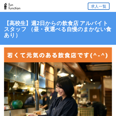
求人一覧
【高校生】週2日からの飲食店 アルバイト
スタッフ （昼・夜選べる自慢のまかない食
あり）