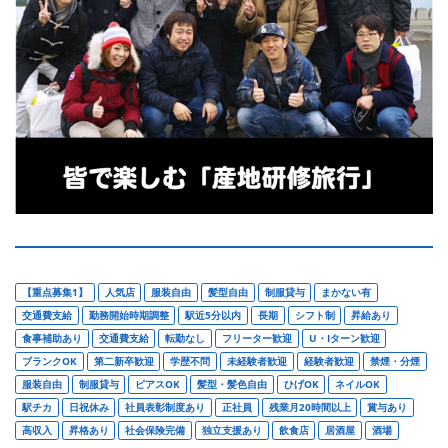
【重点募集1】
人気店
服装自由
髪型自由
制服貸与
まかない有
交通費支給
勤務開始時期調整
駅近5分以内
長期
シフト制
昇給あり
食事補助あり
交通費支給
転勤なし
フリーター歓迎
U・Iターン歓迎
ブランクOK
第二新卒歓迎
学歴不問
未経験者歓迎
経験者歓迎
禁煙・分煙
服装自由
制服貸与
ピアスOK
髪型・髪色自由
ひげOK
ネイルOK
駅チカ
日祝休み
社員表彰制度あり
正社員
残業月20時間以上
賞与あり
高収入
昇格あり
社会保険完備
独立支援あり
飲食店
居酒屋
酒場