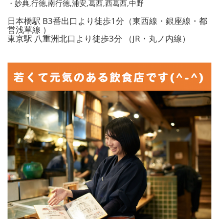
・妙典,行徳,南行徳,浦安,葛西,西葛西,中野
日本橋駅 B3番出口より徒歩1分（東西線・銀座線・都
営浅草線 ）
東京駅 八重洲北口より徒歩3分 （JR・丸ノ内線）