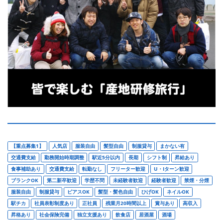
【重点募集1】
人気店
服装自由
髪型自由
制服貸与
まかない有
交通費支給
勤務開始時期調整
駅近5分以内
長期
シフト制
昇給あり
食事補助あり
交通費支給
転勤なし
フリーター歓迎
U・Iターン歓迎
ブランクOK
第二新卒歓迎
学歴不問
未経験者歓迎
経験者歓迎
禁煙・分煙
服装自由
制服貸与
ピアスOK
髪型・髪色自由
ひげOK
ネイルOK
駅チカ
社員表彰制度あり
正社員
残業月20時間以上
賞与あり
高収入
昇格あり
社会保険完備
独立支援あり
飲食店
居酒屋
酒場