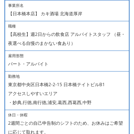
事業所名
【日本橋本店】 カキ酒場 北海道厚岸
職種
【高校生】週2日からの飲食店 アルバイトスタッフ （昼・
夜選べる自慢のまかない食あり）
雇用形態
パート・アルバイト
勤務地
東京都中央区日本橋2-2-15 日本橋テイトビルB1
アクセスしやすいエリア
・妙典,行徳,南行徳,浦安,葛西,西葛西,中野
休日・休暇
2週間ごとの自己申告制のシフトのため、お休みはご希望
に応じて取れます。