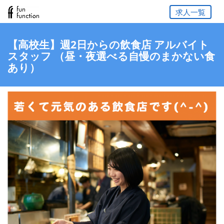
求人一覧
【高校生】週2日からの飲食店 アルバイト
スタッフ （昼・夜選べる自慢のまかない食
あり）