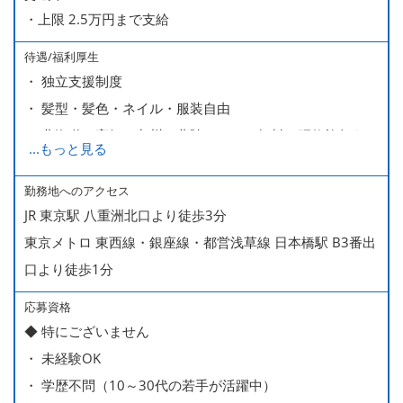
・上限 2.5万円まで支給
待遇/福利厚生
・ 独立支援制度
・ 髪型・髪色・ネイル・服装自由
・ 北海道や高知、九州、北陸などへの無料の研修旅行あり
...
もっと見る
ます
・ 無料の美味しい まかない食 あり
勤務地へのアクセス
JR 東京駅 八重洲北口より徒歩3分
東京メトロ 東西線・銀座線・都営浅草線 日本橋駅 B3番出
口より徒歩1分
応募資格
◆ 特にございません
・ 未経験OK
・ 学歴不問（10～30代の若手が活躍中）