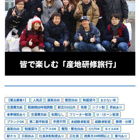
【重点募集1】
人気店
服装自由
髪型自由
制服貸与
まかない有
交通費支給
勤務開始時期調整
駅近5分以内
長期
シフト制
昇給あり
食事補助あり
交通費支給
転勤なし
フリーター歓迎
U・Iターン歓迎
ブランクOK
第二新卒歓迎
学歴不問
未経験者歓迎
経験者歓迎
禁煙・分煙
服装自由
制服貸与
ピアスOK
髪型・髪色自由
ひげOK
ネイルOK
駅チカ
日祝休み
社員表彰制度あり
正社員
残業月20時間以上
賞与あり