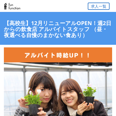
求人一覧
【高校生】12月リニューアルOPEN！週2日
からの飲食店 アルバイトスタッフ （昼・
夜選べる自慢のまかない食あり）