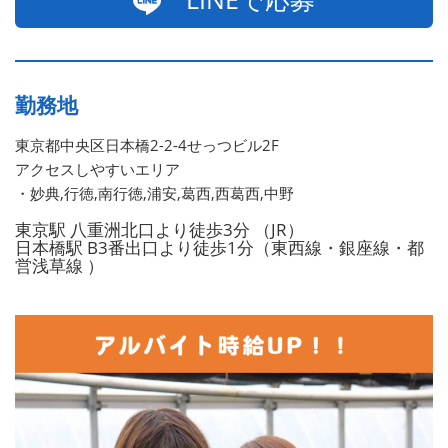
勤務地
東京都中央区日本橋2-2-4せっつビル2F
アクセスしやすいエリア
・妙典,行徳,南行徳,浦安,葛西,西葛西,中野
東京駅 八重洲北口より徒歩3分 （JR）
日本橋駅 B3番出口より徒歩1分（東西線・銀座線・都
営浅草線 ）