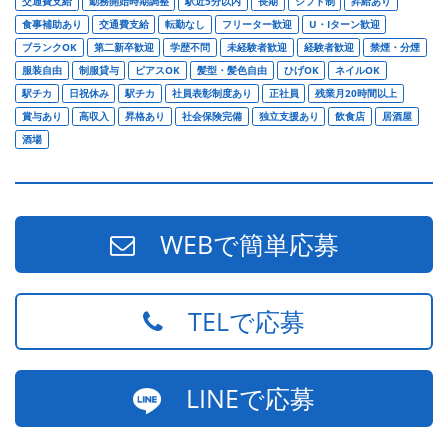
交通費支給
勤務開始時期調整
駅近5分以内
長期
シフト制
昇給あり
食事補助あり
交通費支給
転勤なし
フリーター歓迎
U・Iターン歓迎
ブランクOK
第二新卒歓迎
学歴不問
未経験者歓迎
経験者歓迎
禁煙・分煙
服装自由
制服貸与
ピアスOK
髪型・髪色自由
ひげOK
ネイルOK
駅チカ
日祝休み
駅チカ
社員表彰制度あり
正社員
残業月20時間以上
賞与あり
高収入
昇格あり
社会保険完備
独立支援あり
飲食店
居酒屋
酒場
WEBで簡単応募
TELで応募
LINEで応募