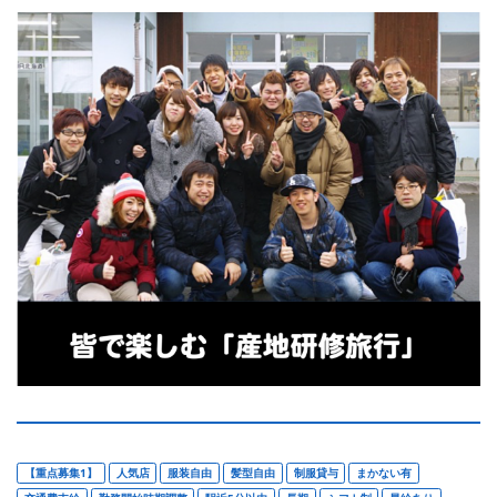
【重点募集1】
人気店
服装自由
髪型自由
制服貸与
まかない有