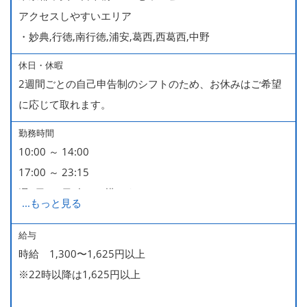
アクセスしやすいエリア
・妙典,行徳,南行徳,浦安,葛西,西葛西,中野
休日・休暇
2週間ごとの自己申告制のシフトのため、お休みはご希望
に応じて取れます。
勤務時間
10:00 ～ 14:00
17:00 ～ 23:15
週2日・1日4h～で構いません。
...
もっと見る
■時短勤務制度あり
給与
時給 1,300〜1,625円以上
※22時以降は1,625円以上