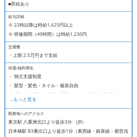
■昇給あり
給与詳細
※ 22時以降は時給1,625円以上
※ 研修期間（40時間）は時給1,230円
交通費
・上限 2.5万円まで支給
待遇/福利厚生
・ 独立支援制度
・ 髪型・髪色・ネイル・服装自由
・ 北海道や高知、九州、北陸などへの無料の研修旅行あり
...
もっと見る
ます
・ 無料の美味しい まかない食 あり
勤務地へのアクセス
東京駅 八重洲北口より徒歩3分 （JR）
日本橋駅 B3番出口より徒歩1分（東西線・銀座線・都営浅