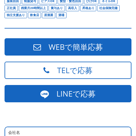
服装自由
制服貸与
ピアスOK
髪型・髪色自由
ひげOK
ネイルOK
正社員
残業月20時間以上
賞与あり
高収入
昇格あり
社会保険完備
独立支援あり
飲食店
居酒屋
酒場
WEBで簡単応募
TELで応募
LINEで応募
会社名