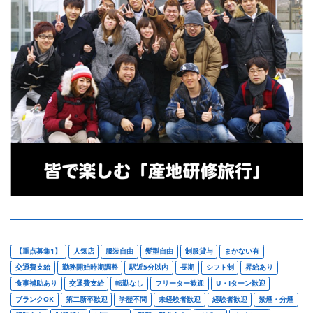
【重点募集1】
人気店
服装自由
髪型自由
制服貸与
まかない有
交通費支給
勤務開始時期調整
駅近5分以内
長期
シフト制
昇給あり
食事補助あり
交通費支給
転勤なし
フリーター歓迎
U・Iターン歓迎
ブランクOK
第二新卒歓迎
学歴不問
未経験者歓迎
経験者歓迎
禁煙・分煙