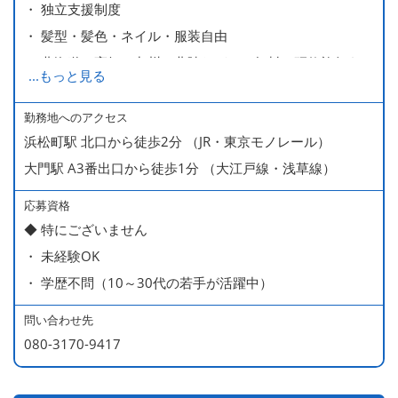
・ 独立支援制度
・ 髪型・髪色・ネイル・服装自由
・ 北海道や高知、九州、北陸などへの無料の研修旅行あり
...
もっと見る
ます
・ 無料の美味しい まかない食 あり
勤務地へのアクセス
浜松町駅 北口から徒歩2分 （JR・東京モノレール）
大門駅 A3番出口から徒歩1分 （大江戸線・浅草線）
応募資格
◆ 特にございません
・ 未経験OK
・ 学歴不問（10～30代の若手が活躍中）
問い合わせ先
080-3170-9417