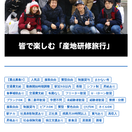
【重点募集1】
人気店
服装自由
髪型自由
制服貸与
まかない有
交通費支給
勤務開始時期調整
駅近5分以内
長期
シフト制
昇給あり
食事補助あり
交通費支給
転勤なし
フリーター歓迎
U・Iターン歓迎
ブランクOK
第二新卒歓迎
学歴不問
未経験者歓迎
経験者歓迎
禁煙・分煙
服装自由
制服貸与
ピアスOK
髪型・髪色自由
ひげOK
ネイルOK
駅チカ
社員表彰制度あり
正社員
残業月20時間以上
賞与あり
高収入
昇格あり
社会保険完備
独立支援あり
飲食店
居酒屋
酒場