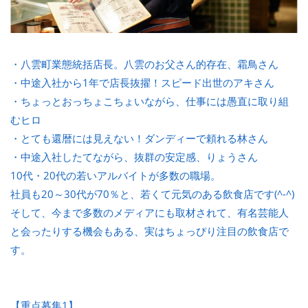
・八雲町業態統括店長。八雲のお父さん的存在、霜鳥さん
・中途入社から1年で店長抜擢！スピード出世のアキさん
・ちょっとおっちょこちょいながら、仕事には愚直に取り組
むヒロ
・とても還暦には見えない！ダンディーで頼れる林さん
・中途入社したてながら、抜群の安定感、りょうさん
10代・20代の若いアルバイトが多数の職場。
社員も20～30代が70％と、若くて元気のある飲食店です(^-^)
そして、今まで多数のメディアにも取材されて、有名芸能人
と会ったりする機会もある、実はちょっぴり注目の飲食店で
す。
【重点募集1】