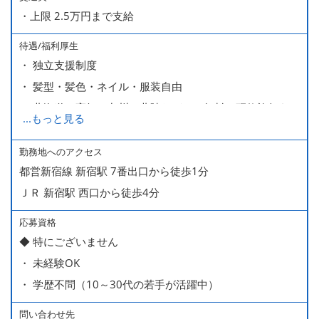
・上限 2.5万円まで支給
待遇/福利厚生
・ 独立支援制度
・ 髪型・髪色・ネイル・服装自由
・ 北海道や高知、九州、北陸などへの無料の研修旅行あり
...
もっと見る
ます
・ 無料の美味しい まかない食 あり
勤務地へのアクセス
都営新宿線 新宿駅 7番出口から徒歩1分
ＪＲ 新宿駅 西口から徒歩4分
応募資格
◆ 特にございません
・ 未経験OK
・ 学歴不問（10～30代の若手が活躍中）
問い合わせ先