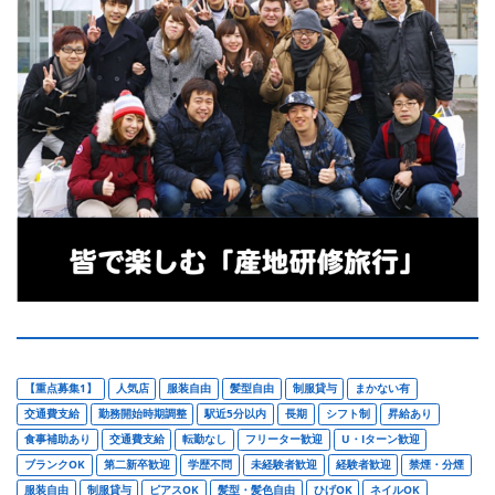
【重点募集1】
人気店
服装自由
髪型自由
制服貸与
まかない有
交通費支給
勤務開始時期調整
駅近5分以内
長期
シフト制
昇給あり
食事補助あり
交通費支給
転勤なし
フリーター歓迎
U・Iターン歓迎
ブランクOK
第二新卒歓迎
学歴不問
未経験者歓迎
経験者歓迎
禁煙・分煙
服装自由
制服貸与
ピアスOK
髪型・髪色自由
ひげOK
ネイルOK