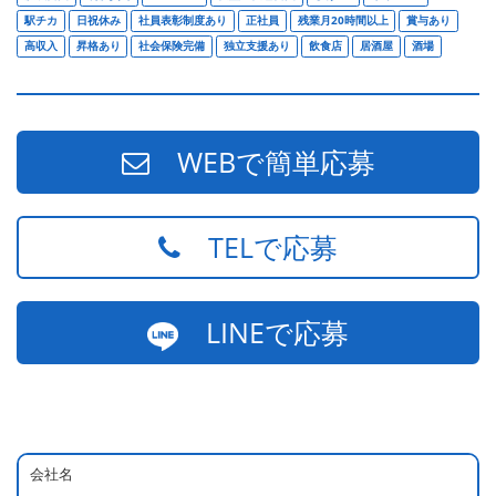
駅チカ
日祝休み
社員表彰制度あり
正社員
残業月20時間以上
賞与あり
高収入
昇格あり
社会保険完備
独立支援あり
飲食店
居酒屋
酒場
WEBで簡単応募
TELで応募
LINEで応募
会社名