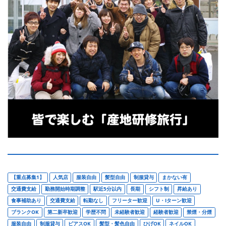
【重点募集1】
人気店
服装自由
髪型自由
制服貸与
まかない有
交通費支給
勤務開始時期調整
駅近5分以内
長期
シフト制
昇給あり
食事補助あり
交通費支給
転勤なし
フリーター歓迎
U・Iターン歓迎
ブランクOK
第二新卒歓迎
学歴不問
未経験者歓迎
経験者歓迎
禁煙・分煙
服装自由
制服貸与
ピアスOK
髪型・髪色自由
ひげOK
ネイルOK