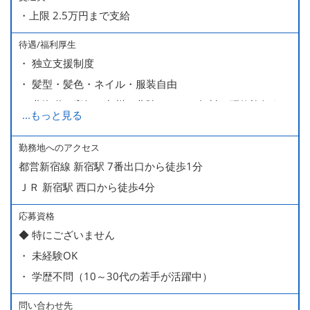
・上限 2.5万円まで支給
待遇/福利厚生
・ 独立支援制度
・ 髪型・髪色・ネイル・服装自由
・ 北海道や高知、九州、北陸などへの無料の研修旅行あり
...
もっと見る
ます
・ 無料の美味しい まかない食 あり
勤務地へのアクセス
都営新宿線 新宿駅 7番出口から徒歩1分
ＪＲ 新宿駅 西口から徒歩4分
応募資格
◆ 特にございません
・ 未経験OK
・ 学歴不問（10～30代の若手が活躍中）
問い合わせ先