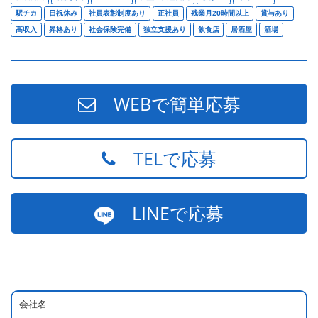
駅チカ
日祝休み
社員表彰制度あり
正社員
残業月20時間以上
賞与あり
高収入
昇格あり
社会保険完備
独立支援あり
飲食店
居酒屋
酒場
WEBで簡単応募
TELで応募
LINEで応募
会社名