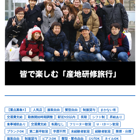
【重点募集1】
人気店
服装自由
髪型自由
制服貸与
まかない有
交通費支給
勤務開始時期調整
駅近5分以内
長期
シフト制
昇給あり
食事補助あり
交通費支給
転勤なし
フリーター歓迎
U・Iターン歓迎
ブランクOK
第二新卒歓迎
学歴不問
未経験者歓迎
経験者歓迎
禁煙・分煙
服装自由
制服貸与
ピアスOK
髪型・髪色自由
ひげOK
ネイルOK