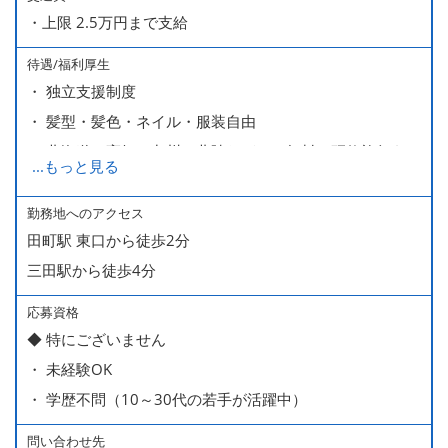
・上限 2.5万円まで支給
待遇/福利厚生
・ 独立支援制度
・ 髪型・髪色・ネイル・服装自由
・ 北海道や高知、九州、北陸などへの無料の研修旅行あり
...
もっと見る
ます
・ 無料の美味しい まかない食 あり
勤務地へのアクセス
田町駅 東口から徒歩2分
三田駅から徒歩4分
応募資格
◆ 特にございません
・ 未経験OK
・ 学歴不問（10～30代の若手が活躍中）
問い合わせ先