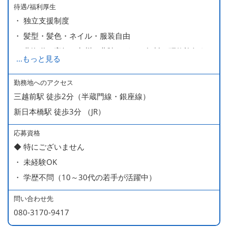
待遇/福利厚生
・ 独立支援制度
・ 髪型・髪色・ネイル・服装自由
・ 北海道や高知、九州、北陸などへの無料の研修旅行あり
...
もっと見る
ます
・ 無料の美味しい まかない食 あり
勤務地へのアクセス
三越前駅 徒歩2分（半蔵門線・銀座線）
新日本橋駅 徒歩3分 （JR）
応募資格
◆ 特にございません
・ 未経験OK
・ 学歴不問（10～30代の若手が活躍中）
問い合わせ先
080-3170-9417