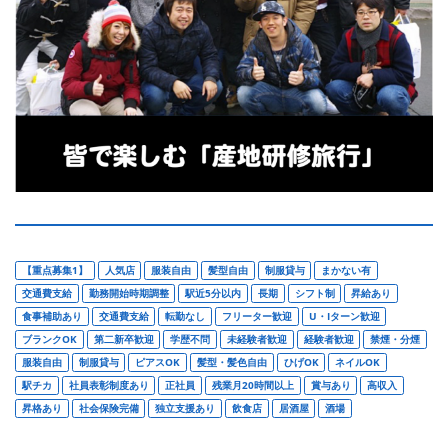
【重点募集1】
人気店
服装自由
髪型自由
制服貸与
まかない有
交通費支給
勤務開始時期調整
駅近5分以内
長期
シフト制
昇給あり
食事補助あり
交通費支給
転勤なし
フリーター歓迎
U・Iターン歓迎
ブランクOK
第二新卒歓迎
学歴不問
未経験者歓迎
経験者歓迎
禁煙・分煙
服装自由
制服貸与
ピアスOK
髪型・髪色自由
ひげOK
ネイルOK
駅チカ
社員表彰制度あり
正社員
残業月20時間以上
賞与あり
高収入
昇格あり
社会保険完備
独立支援あり
飲食店
居酒屋
酒場