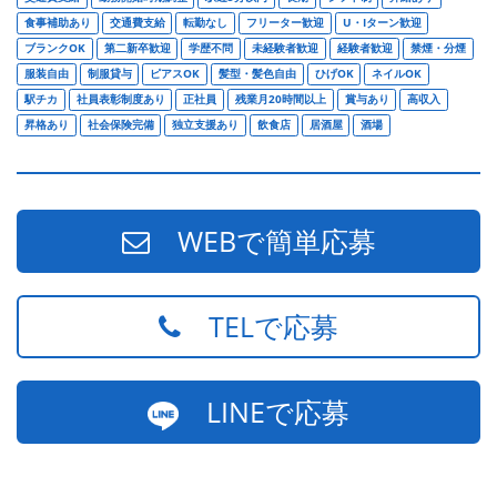
食事補助あり
交通費支給
転勤なし
フリーター歓迎
U・Iターン歓迎
ブランクOK
第二新卒歓迎
学歴不問
未経験者歓迎
経験者歓迎
禁煙・分煙
服装自由
制服貸与
ピアスOK
髪型・髪色自由
ひげOK
ネイルOK
駅チカ
社員表彰制度あり
正社員
残業月20時間以上
賞与あり
高収入
昇格あり
社会保険完備
独立支援あり
飲食店
居酒屋
酒場
WEBで簡単応募
TELで応募
LINEで応募