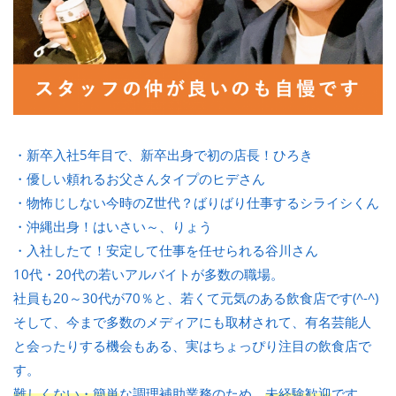
・新卒入社5年目で、新卒出身で初の店長！ひろき
・優しい頼れるお父さんタイプのヒデさん
・物怖じしない今時のZ世代？ばりばり仕事するシライシくん
・沖縄出身！はいさい～、りょう
・入社したて！安定して仕事を任せられる谷川さん
10代・20代の若いアルバイトが多数の職場。
社員も20～30代が70％と、若くて元気のある飲食店です(^-^)
そして、今まで多数のメディアにも取材されて、有名芸能人
と会ったりする機会もある、実はちょっぴり注目の飲食店で
す。
難しくない・簡単
な調理補助業務のため、
未経験歓迎
です。