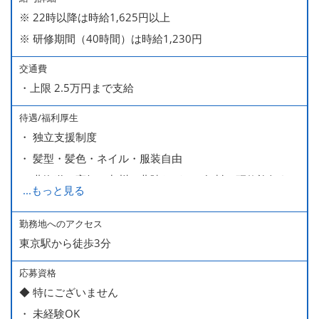
※ 22時以降は時給1,625円以上
※ 研修期間（40時間）は時給1,230円
交通費
・上限 2.5万円まで支給
待遇/福利厚生
・ 独立支援制度
・ 髪型・髪色・ネイル・服装自由
・ 北海道や高知、九州、北陸などへの無料の研修旅行あり
...
もっと見る
ます
・ 無料の美味しい まかない食 あり
勤務地へのアクセス
東京駅から徒歩3分
応募資格
◆ 特にございません
・ 未経験OK