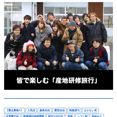
【重点募集1】
人気店
服装自由
髪型自由
制服貸与
まかない有
交通費支給
勤務開始時期調整
駅近5分以内
長期
シフト制
昇給あり