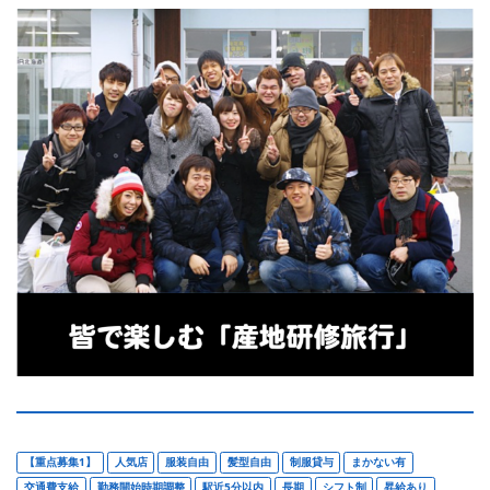
【重点募集1】
人気店
服装自由
髪型自由
制服貸与
まかない有
交通費支給
勤務開始時期調整
駅近5分以内
長期
シフト制
昇給あり