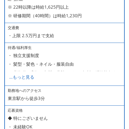
※ 22時以降は時給1,625円以上
※ 研修期間（40時間）は時給1,230円
交通費
・上限 2.5万円まで支給
待遇/福利厚生
・ 独立支援制度
・ 髪型・髪色・ネイル・服装自由
・ 北海道や高知、九州、北陸などへの無料の研修旅行あり
...
もっと見る
ます
・ 無料の美味しい まかない食 あり
勤務地へのアクセス
東京駅から徒歩3分
応募資格
◆ 特にございません
・ 未経験OK