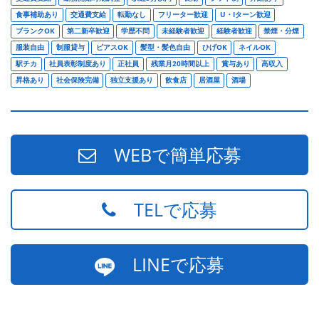
食事補助あり
交通費支給
転勤なし
フリーター歓迎
U・Iターン歓迎
ブランクOK
第二新卒歓迎
学歴不問
未経験者歓迎
経験者歓迎
禁煙・分煙
服装自由
制服貸与
ピアスOK
髪型・髪色自由
ひげOK
ネイルOK
駅チカ
社員表彰制度あり
正社員
残業月20時間以上
賞与あり
高収入
昇格あり
社会保険完備
独立支援あり
飲食店
居酒屋
酒場
WEBで簡単応募
TELで応募
LINEで応募