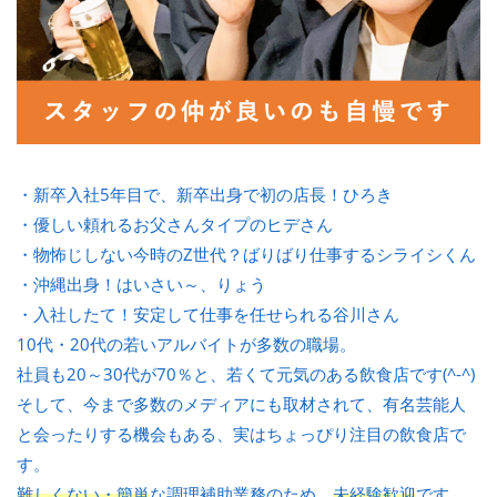
・新卒入社5年目で、新卒出身で初の店長！ひろき
・優しい頼れるお父さんタイプのヒデさん
・物怖じしない今時のZ世代？ばりばり仕事するシライシくん
・沖縄出身！はいさい～、りょう
・入社したて！安定して仕事を任せられる谷川さん
10代・20代の若いアルバイトが多数の職場。
社員も20～30代が70％と、若くて元気のある飲食店です(^-^)
そして、今まで多数のメディアにも取材されて、有名芸能人
と会ったりする機会もある、実はちょっぴり注目の飲食店で
す。
難しくない・簡単
な調理補助業務のため、
未経験歓迎
です。