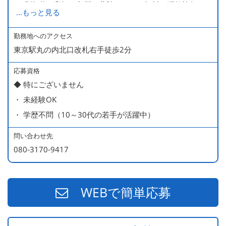
・ 北海道や高知、九州、北陸などへの無料の研修旅行あり
...
もっと見る
ます
・ 無料の美味しい まかない食 あり
勤務地へのアクセス
東京駅丸の内北口改札右手徒歩2分
応募資格
◆ 特にございません
・ 未経験OK
・ 学歴不問（10～30代の若手が活躍中）
問い合わせ先
080-3170-9417
WEBで簡単応募