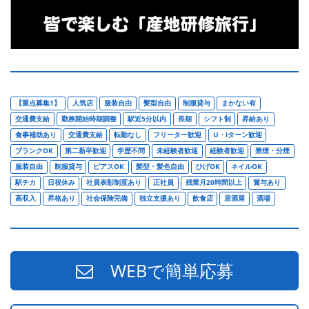
【重点募集1】
人気店
服装自由
髪型自由
制服貸与
まかない有
交通費支給
勤務開始時期調整
駅近5分以内
長期
シフト制
昇給あり
食事補助あり
交通費支給
転勤なし
フリーター歓迎
U・Iターン歓迎
ブランクOK
第二新卒歓迎
学歴不問
未経験者歓迎
経験者歓迎
禁煙・分煙
服装自由
制服貸与
ピアスOK
髪型・髪色自由
ひげOK
ネイルOK
駅チカ
日祝休み
社員表彰制度あり
正社員
残業月20時間以上
賞与あり
高収入
昇格あり
社会保険完備
独立支援あり
飲食店
居酒屋
酒場
WEBで簡単応募